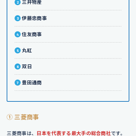
三井物産
伊藤忠商事
住友商事
丸紅
双日
豊田通商
① 三菱商事
三菱商事は、
日本を代表する最大手の総合商社
です。