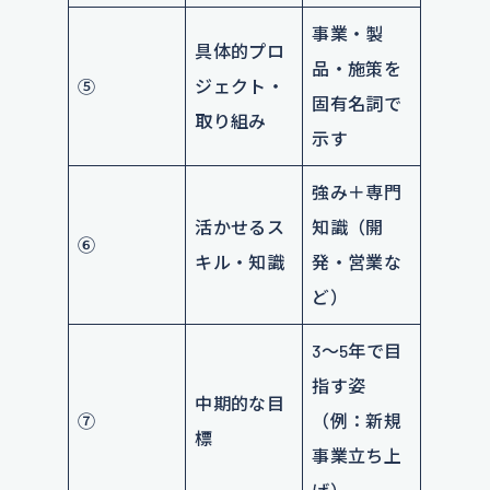
事業・製
具体的プロ
品・施策を
⑤
ジェクト・
固有名詞で
取り組み
示す
強み＋専門
活かせるス
知識（開
⑥
キル・知識
発・営業な
ど）
3〜5年で目
指す姿
中期的な目
⑦
（例：新規
標
事業立ち上