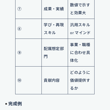
数値で示す
⑦
成果・実績
と効果大
学び・再現
汎用スキル
⑧
スキル
or マインド
事業・職種
配属想定部
⑨
に合わせ具
門
体化
どのように
⑩
貢献内容
価値提供す
るか
完成例