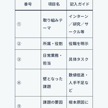
番号
項目名
記入ガイド
インターン
取り組みテ
①
／研究／サ
ーマ
ークル等
②
所属・役割
役職を明示
日常業務・
③
具体タスク
担当
数値低迷・
壁となった
④
人手不足な
課題
ど
課題の要因
根本原因に
⑤