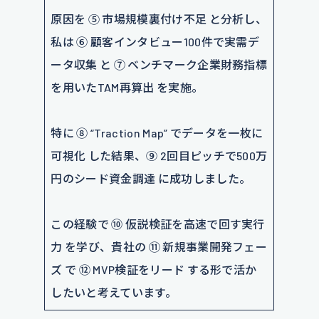
原因を ⑤ 市場規模裏付け不足 と分析し、
私は ⑥ 顧客インタビュー100件で実需デ
ータ収集 と ⑦ ベンチマーク企業財務指標
を用いたTAM再算出 を実施。
特に ⑧ “Traction Map” でデータを一枚に
可視化 した結果、⑨ 2回目ピッチで500万
円のシード資金調達 に成功しました。
この経験で ⑩ 仮説検証を高速で回す実行
力 を学び、貴社の ⑪ 新規事業開発フェー
ズ で ⑫ MVP検証をリード する形で活か
したいと考えています。