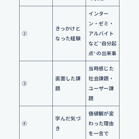
インター
ン・ゼミ・
きっかけと
②
アルバイト
なった経験
など “自分起
点” の出来事
当時感じた
直面した課
社会課題・
③
題
ユーザー課
題
価値観が変
学んだ気づ
④
わった理由
き
を一言で