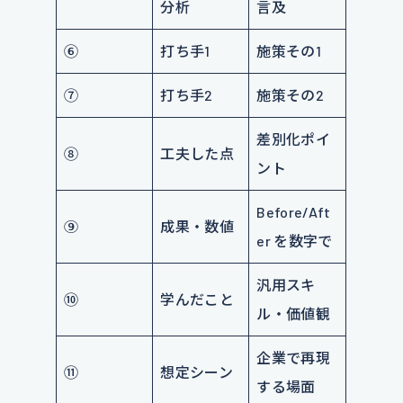
分析
言及
⑥
打ち手1
施策その1
⑦
打ち手2
施策その2
差別化ポイ
⑧
工夫した点
ント
Before/Aft
⑨
成果・数値
er を数字で
汎用スキ
⑩
学んだこと
ル・価値観
企業で再現
⑪
想定シーン
する場面