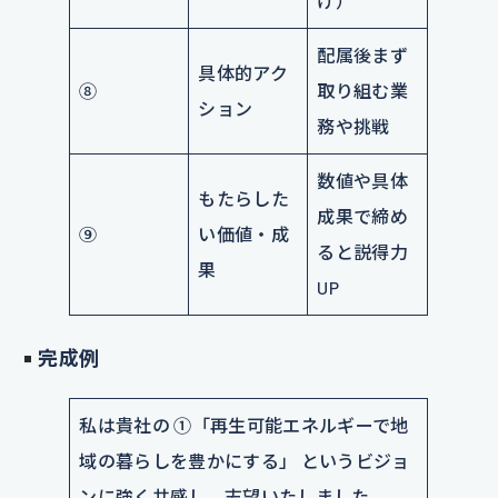
げ）
配属後まず
具体的アク
⑧
取り組む業
ション
務や挑戦
数値や具体
もたらした
成果で締め
⑨
い価値・成
ると説得力
果
UP
完成例
私は貴社の ①「再生可能エネルギーで地
域の暮らしを豊かにする」 というビジョ
ンに強く共感し、志望いたしました。