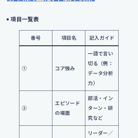
項目一覧表
番号
項目名
記入ガイド
一語で言い
切る（例：
①
コア強み
データ分析
力）
部活・イン
エピソード
②
ターン・研
の場面
究など
リーダー／