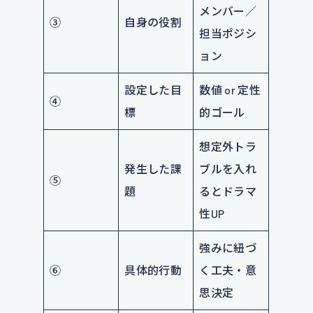
メンバー／
③
自身の役割
担当ポジシ
ョン
設定した目
数値 or 定性
④
標
的ゴール
想定外トラ
発生した課
ブルを入れ
⑤
題
るとドラマ
性UP
強みに紐づ
⑥
具体的行動
く工夫・意
思決定