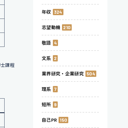
年収
324
志望動機
210
敬語
4
文系
2
博士課程
業界研究・企業研究
504
理系
7
短所
9
自己PR
150