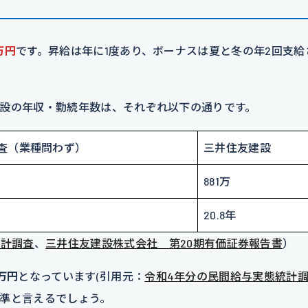
万円
です。昇給は年に1度あり、ボーナスは夏と冬の年2回支給
設の年収・勤続年数は、それぞれ以下の通りです。
査（業種問わず）
三井住友建設
881万
20.8年
統計調査
、
三井住友建設株式会社 第20期有価証券報告書
）
万円
となっています(引用元：
令和4年分の民間給与実態統計
準と言えるでしょう。