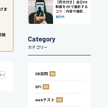
【例文付き】自己PR
動画を1分で撮影する
げま
コツ｜内容や撮影の
ポイントも解説
自己PR
突破
Category
カテゴリー
OB訪問
10
SPI
35
webテスト
45