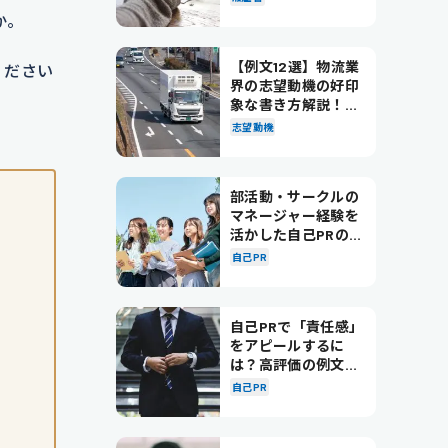
か。
【例文12選】物流業
ください
界の志望動機の好印
象な書き方解説！パ
ターン別の例文も紹
志望動機
介
部活動・サークルの
マネージャー経験を
活かした自己PRの書
き方を徹底解説！
自己PR
自己PRで「責任感」
をアピールするに
は？高評価の例文も
紹介！
自己PR