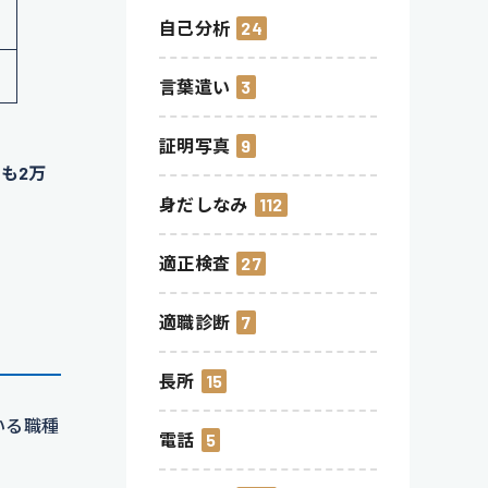
自己分析
24
言葉遣い
3
証明写真
9
も2万
身だしなみ
112
適正検査
27
適職診断
7
長所
15
いる職種
電話
5