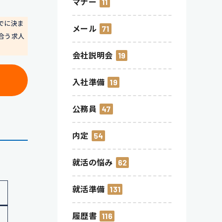
マナー
11
でに決ま
メール
71
合う求人
会社説明会
19
入社準備
19
公務員
47
内定
54
就活の悩み
62
就活準備
131
履歴書
116