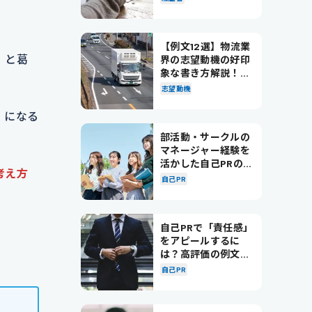
【例文12選】物流業
」と葛
界の志望動機の好印
象な書き方解説！パ
ターン別の例文も紹
志望動機
介
」になる
部活動・サークルの
マネージャー経験を
活かした自己PRの書
考え方
き方を徹底解説！
自己PR
自己PRで「責任感」
をアピールするに
は？高評価の例文も
紹介！
自己PR