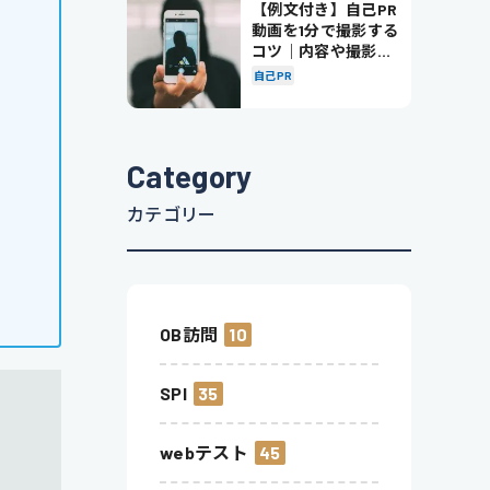
【例文付き】自己PR
動画を1分で撮影する
コツ｜内容や撮影の
ポイントも解説
自己PR
Category
カテゴリー
OB訪問
10
SPI
35
webテスト
45