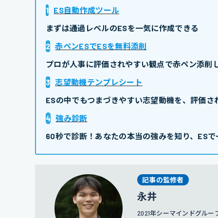
1
ES自動作成ツール
まずは通過レベルのESを一気に作成できる
2
赤ペンESでESを無料添削
プロが人事に評価されやすい観点で赤ペン添削し
3
志望動機テンプレシート
ESの中でもつまづきやすい志望動機を、評価さ
4
強み診断
60秒で診断！あなたの本当の強みを知り、ESで
記事の監修者
永井
2021年シーマインドグル