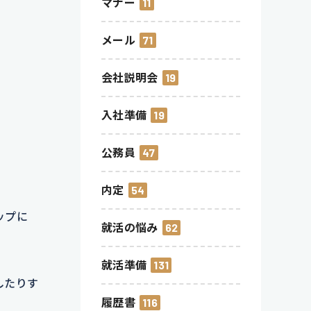
マナー
11
メール
71
会社説明会
19
入社準備
19
公務員
47
内定
54
ップに
就活の悩み
62
就活準備
131
したりす
履歴書
116