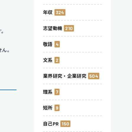
年収
324
志望動機
210
す。
敬語
4
せん。
文系
2
業界研究・企業研究
504
理系
7
短所
9
自己PR
150