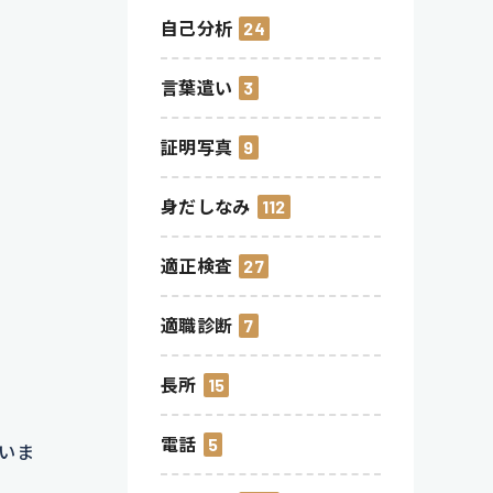
自己分析
24
言葉遣い
3
証明写真
9
身だしなみ
112
適正検査
27
適職診断
7
長所
15
電話
5
いま