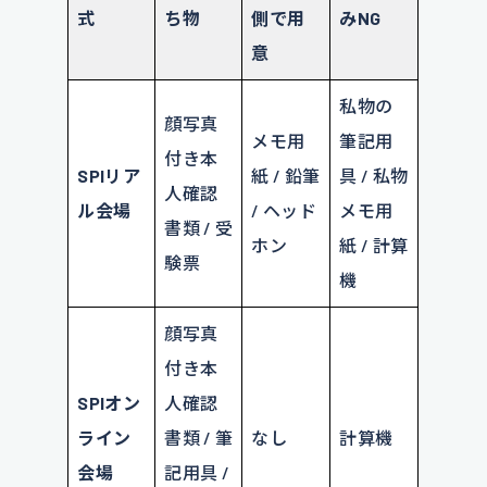
式
ち物
側で用
みNG
意
私物の
顔写真
メモ用
筆記用
付き本
SPIリア
紙 / 鉛筆
具 / 私物
人確認
ル会場
/ ヘッド
メモ用
書類 / 受
ホン
紙 / 計算
験票
機
顔写真
付き本
SPIオン
人確認
ライン
書類 / 筆
なし
計算機
会場
記用具 /