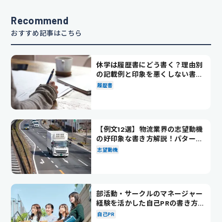
Recommend
おすすめ記事はこちら
休学は履歴書にどう書く？理由別
の記載例と印象を悪くしない書き
方を解説
履歴書
【例文12選】物流業界の志望動機
の好印象な書き方解説！パターン
別の例文も紹介
志望動機
部活動・サークルのマネージャー
経験を活かした自己PRの書き方を
徹底解説！
自己PR