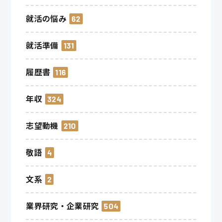
就活の悩み
62
就活準備
131
履歴書
116
年収
324
志望動機
210
敬語
4
文系
2
業界研究・企業研究
504