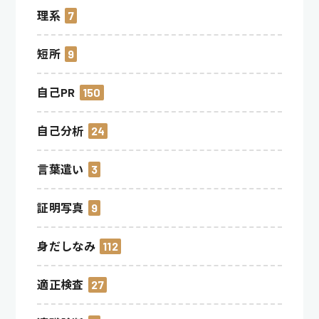
理系
7
短所
9
自己PR
150
自己分析
24
言葉遣い
3
証明写真
9
身だしなみ
112
適正検査
27