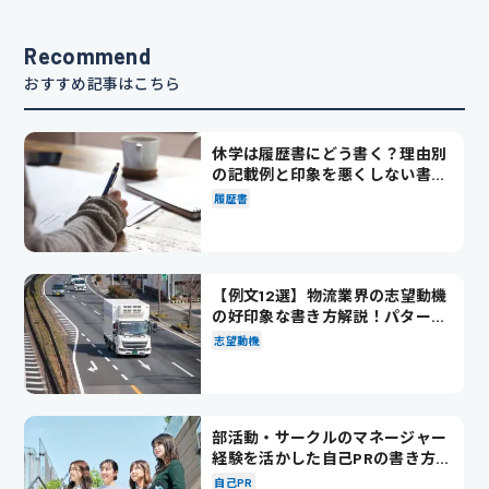
Recommend
おすすめ記事はこちら
休学は履歴書にどう書く？理由別
の記載例と印象を悪くしない書き
方を解説
履歴書
【例文12選】物流業界の志望動機
の好印象な書き方解説！パターン
別の例文も紹介
志望動機
部活動・サークルのマネージャー
経験を活かした自己PRの書き方を
徹底解説！
自己PR