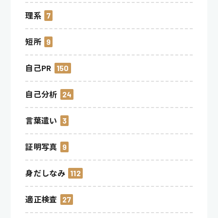
理系
7
短所
9
自己PR
150
自己分析
24
言葉遣い
3
証明写真
9
身だしなみ
112
適正検査
27