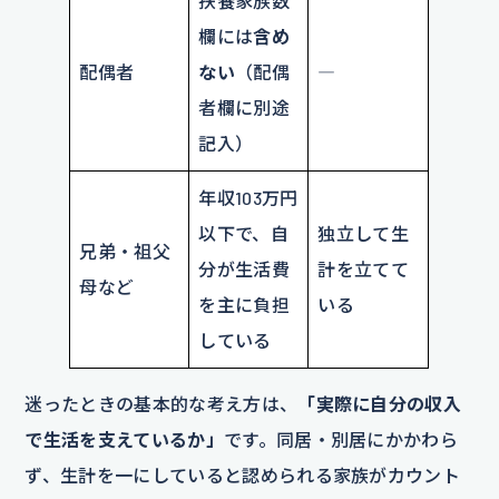
扶養家族数
欄には
含め
配偶者
ない
（配偶
―
者欄に別途
記入）
年収103万円
以下で、自
独立して生
兄弟・祖父
分が生活費
計を立てて
母など
を主に負担
いる
している
迷ったときの基本的な考え方は、
「実際に自分の収入
で生活を支えているか」
です。同居・別居にかかわら
ず、生計を一にしていると認められる家族がカウント