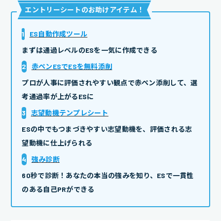
エントリーシートのお助けアイテム
！
1
ES自動作成ツール
まずは通過レベルのESを一気に作成できる
2
赤ペンESでESを無料添削
プロが人事に評価されやすい観点で赤ペン添削して、選
考通過率が上がるESに
3
志望動機テンプレシート
ESの中でもつまづきやすい志望動機を、評価される志
望動機に仕上げられる
4
強み診断
60秒で診断！あなたの本当の強みを知り、ESで一貫性
のある自己PRができる