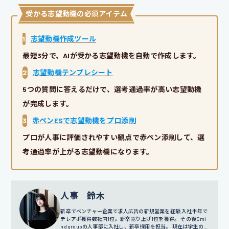
受かる志望動機の必須アイテム
1
志望動機作成ツール
最短3分で、AIが受かる志望動機を自動で作成します。
2
志望動機テンプレシート
5つの質問に答えるだけで、選考通過率が高い志望動機
が完成します。
3
赤ペンESで志望動機をプロ添削
プロが人事に評価されやすい観点で赤ペン添削して、選
考通過率が上がる志望動機になります。
人事 鈴木
新卒でベンチャー企業で求人広告の新規営業を経験 入社半年で
テレアポ獲得数社内1位。新卒売り上げ1位を獲得。 その後Cmi
nd groupの人事部に入社し、新卒採用を担当。 現在は学生の面