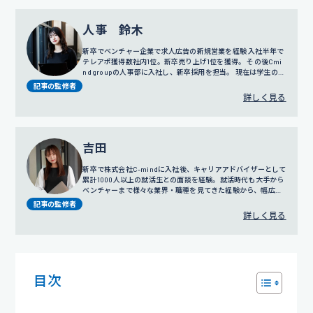
人事 鈴木
新卒でベンチャー企業で求人広告の新規営業を経験 入社半年で
テレアポ獲得数社内1位。新卒売り上げ1位を獲得。 その後Cmi
nd groupの人事部に入社し、新卒採用を担当。 現在は学生の面
談だけではなく採用戦略や広報にも携わっている。
記事の監修者
詳しく見る
吉田
新卒で株式会社C-mindに入社後、キャリアアドバイザーとして
累計1000人以上の就活生との面談を経験。就活時代も大手から
ベンチャーまで様々な業界・職種を見てきた経験から、幅広い
視点でのサポートを得意とする。
プロフィール詳細
記事の監修者
詳しく見る
目次