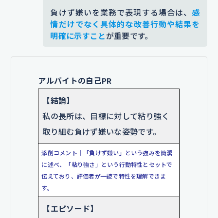
納得感を持ってもらえるよう意見を
負けず嫌いを業務で表現する場合は、
感
尊重し、主体的に動けるチームづく
情だけでなく具体的な改善行動や結果を
りを意識しました。
明確に示すこと
が重要です。
添削コメント｜「地道なコミュニケーション」で
は、努力の内容が不明確です。「1対1の面談」「業
務の再割り振り」と行動を記述することで、粘り
アルバイトの自己PR
強く課題に向き合う姿勢が効果的に伝わる内容に
【結論】
なっています。
私の長所は、目標に対して粘り強く
【成果】
取り組む負けず嫌いな姿勢です。
その結果、当日のイベントは大盛況
で、参加者満足度も非常に高く、例
添削コメント｜「負けず嫌い」という強みを簡潔
に述べ、「粘り強さ」という行動特性とセットで
年より多くの新入生がサークルに加
伝えており、評価者が一読で特性を理解できま
入しました。
周囲からも「よくまと
す。
めあげた」と評価され、自分の負け
【エピソード】
ず嫌いがチーム全体を前向きに動か