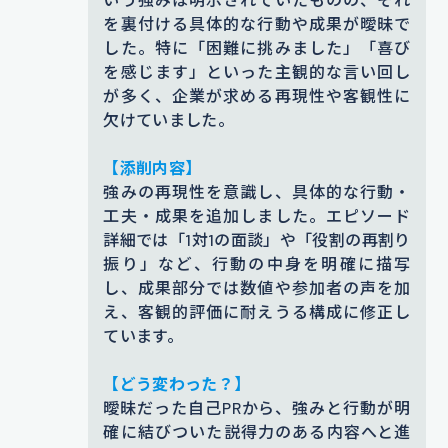
大学のサークル活動で、毎年恒例の
を裏付ける具体的な行動や成果が曖昧で
新入生歓迎イベントの運営リーダー
した。特に「困難に挑みました」「喜び
を感じます」といった主観的な言い回し
に立候補した際、企画の進行やメン
が多く、企業が求める再現性や客観性に
バーの調整で大きな壁に直面しまし
欠けていました。
た。
準備期間が短く、他のリーダー
【添削内容】
経験者からも「今年は厳しいかもし
強みの再現性を意識し、具体的な行動・
れない」と言われる状況でした。
例
工夫・成果を追加しました。エピソード
年よりも準備期間が2週間ほど短縮さ
詳細では「1対1の面談」や「役割の再割り
振り」など、行動の中身を明確に描写
れる中、実行委員の間でも不安の声
し、成果部分では数値や参加者の声を加
が多く、リーダーとして高い調整力
え、客観的評価に耐えうる構成に修正し
が求められる状況でした。
ています。
添削コメント｜「厳しいかもしれない」は客観性
【どう変わった？】
に乏しい表現です。代わりに「準備期間が短縮さ
曖昧だった自己PRから、強みと行動が明
れた」「不安の声が多かった」といった状況を明
確に結びついた説得力のある内容へと進