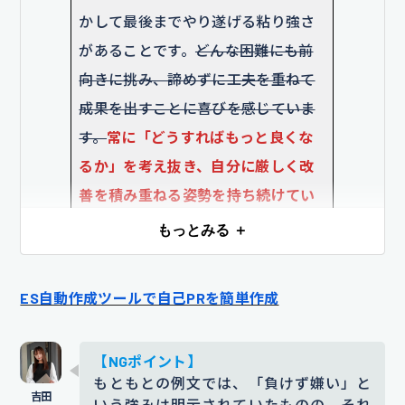
かして最後までやり遂げる粘り強さ
があることです。
どんな困難にも前
向きに挑み、諦めずに工夫を重ねて
成果を出すことに喜びを感じていま
す。
常に「どうすればもっと良くな
るか」を考え抜き、自分に厳しく改
善を積み重ねる姿勢を持ち続けてい
ます。
もっとみる ＋
添削コメント｜「成果を出すことに喜びを感じ
る」は主観的で、採用担当にとっては評価しづら
ES自動作成ツールで自己PRを簡単作成
いため、「自分に厳しく改善を積み重ねる」とい
った企業でも再現性が伝わる表現に修正しまし
た。
【NGポイント】
もともとの例文では、「負けず嫌い」と
【エピソード】
いう強みは明示されていたものの、それ