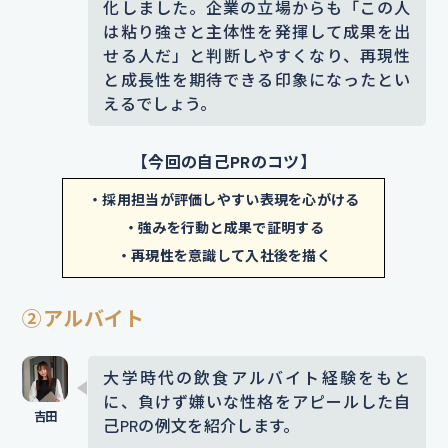
示することで、就活生自身が直面した困難を明確
化しました。企業の立場からも「この人
に伝えられています。
は粘り強さと主体性を発揮して成果を出
せる人だ」と判断しやすくなり、再現性
【エピソード詳細】
と成長性を期待できる印象になったとい
私は成功させるべく、過去のイベン
えるでしょう。
ト資料を徹底的に分析し、タイムス
【今回の自己PRのコツ】
ケジュールや役割分担を細かく見直
しました。
また、メンバーそれぞれ
・採用担当が評価しやすい表現を心がける
と個別に話し合い、不安や不満を聞
・強みを行動と成果で証明する
・再現性を意識して入社後を描く
いて改善策を取り入れるなど、地道
なコミュニケーションにも力を入れ
②アルバイト
ました。
さらに、メンバー全員と1対
1で面談を実施し、各自の得意分野や
大学時代の飲食アルバイト経験をもと
不安点をヒアリングして、担当業務
に、負けず嫌いな性格をアピールした自
の再割り振りを行いました。役割に
己PRの例文を紹介します。