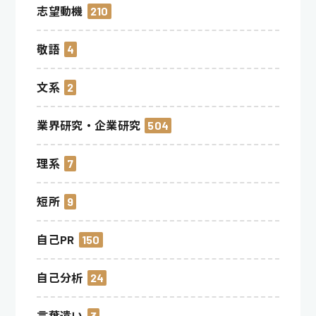
志望動機
210
敬語
4
文系
2
業界研究・企業研究
504
理系
7
短所
9
自己PR
150
自己分析
24
言葉遣い
3