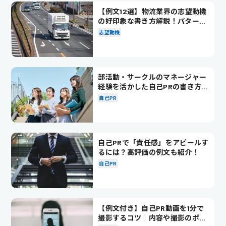
【例文12選】物流業界の志望動機
の好印象な書き方解説！パターン
別の例文も紹介
志望動機
部活動・サークルのマネージャー
経験を活かした自己PRの書き方を
徹底解説！
自己PR
自己PRで「責任感」をアピールす
るには？高評価の例文も紹介！
自己PR
【例文付き】自己PR動画を1分で
撮影するコツ｜内容や撮影のポイ