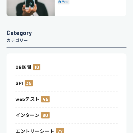
ントも解説
自己PR
Category
カテゴリー
OB訪問
10
SPI
35
webテスト
45
インターン
80
エントリーシート
77