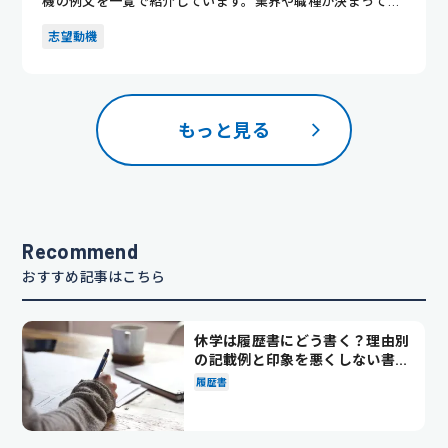
機の例文を一覧で紹介しています。業界や職種が決まってい
ない人でも、...
志望動機
もっと見る
Recommend
おすすめ記事はこちら
休学は履歴書にどう書く？理由別
の記載例と印象を悪くしない書き
方を解説
履歴書