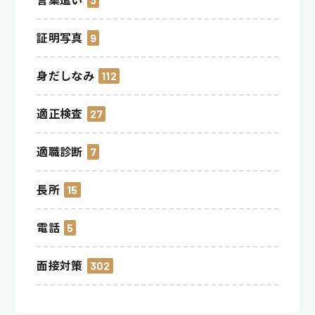
証明写真
9
身だしなみ
112
適正検査
27
適職診断
7
長所
15
電話
5
面接対策
302