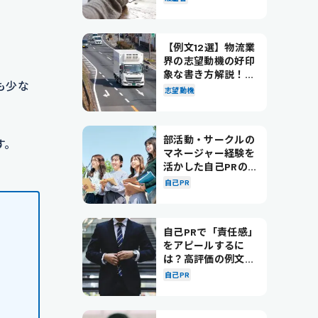
【例文12選】物流業
界の志望動機の好印
象な書き方解説！パ
も少な
ターン別の例文も紹
志望動機
介
部活動・サークルの
す。
マネージャー経験を
活かした自己PRの書
き方を徹底解説！
自己PR
自己PRで「責任感」
をアピールするに
は？高評価の例文も
紹介！
自己PR