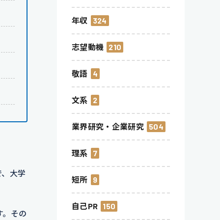
年収
324
志望動機
210
敬語
4
文系
2
業界研究・企業研究
504
理系
7
で、大学
短所
9
自己PR
150
す。その