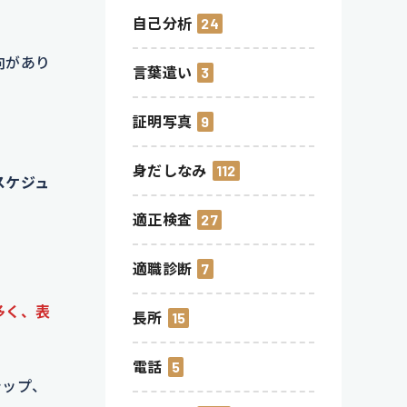
自己分析
24
向があり
言葉遣い
3
証明写真
9
身だしなみ
112
スケジュ
適正検査
27
適職診断
7
多く、表
長所
15
電話
5
シップ、