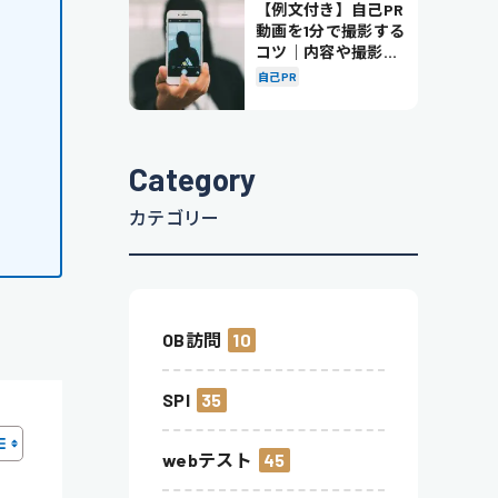
【例文付き】自己PR
動画を1分で撮影する
コツ｜内容や撮影の
ポイントも解説
自己PR
Category
カテゴリー
OB訪問
10
SPI
35
webテスト
45