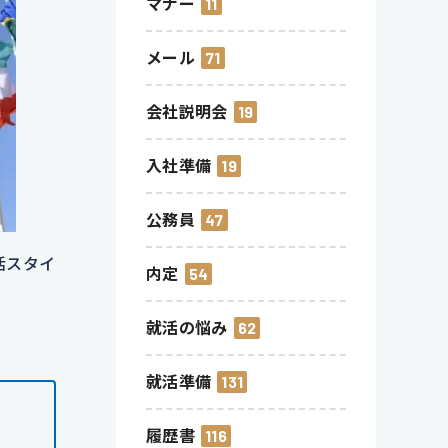
マナー
11
メール
71
会社説明会
19
入社準備
19
公務員
47
活スタイ
内定
54
就活の悩み
62
就活準備
131
履歴書
116