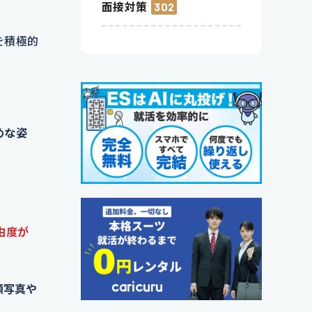
面接対策
302
を積極的
。
めな姿
由度が
顔写真や