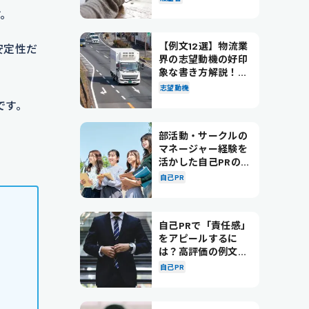
す。
【例文12選】物流業
安定性だ
界の志望動機の好印
象な書き方解説！パ
ターン別の例文も紹
志望動機
介
です。
部活動・サークルの
マネージャー経験を
活かした自己PRの書
き方を徹底解説！
自己PR
自己PRで「責任感」
をアピールするに
は？高評価の例文も
紹介！
自己PR