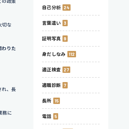
どの政策
自己分析
24
言葉遣い
3
大切な
証明写真
9
関わりた
身だしなみ
112
適正検査
27
適職診断
7
され、長
長所
15
業務に
電話
5