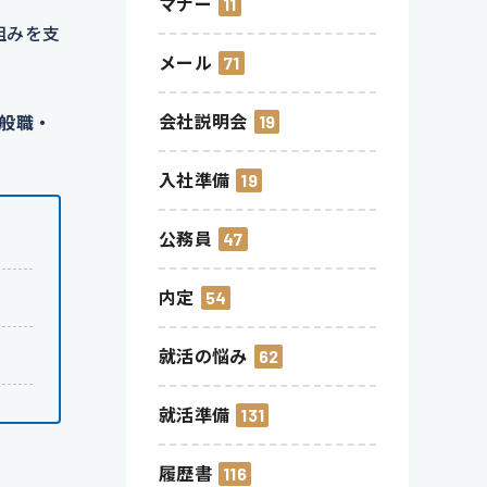
マナー
11
組みを支
メール
71
会社説明会
19
般職・
入社準備
19
公務員
47
内定
54
就活の悩み
62
就活準備
131
履歴書
116