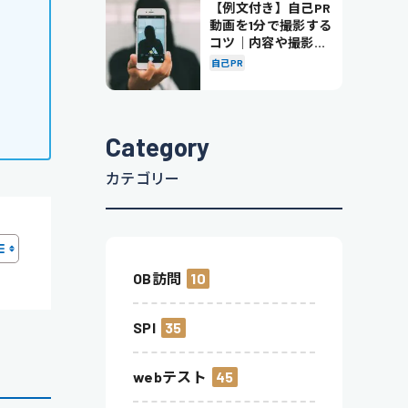
【例文付き】自己PR
動画を1分で撮影する
コツ｜内容や撮影の
ポイントも解説
自己PR
Category
カテゴリー
OB訪問
10
SPI
35
webテスト
45