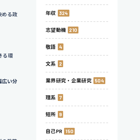
年収
324
決める政
志望動機
210
敬語
4
きる環
文系
2
業界研究・企業研究
504
幅広い分
理系
7
短所
9
自己PR
150