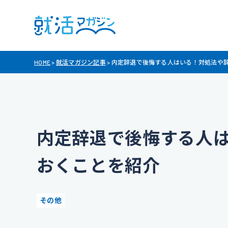
HOME
>
就活マガジン記事
>
内定辞退で後悔する人はいる！対処法や
内定辞退で後悔する人
おくことを紹介
その他