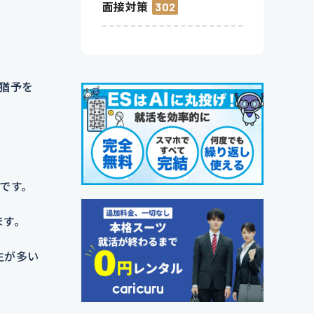
面接対策
302
猶予を
です。
ます。
生が多い