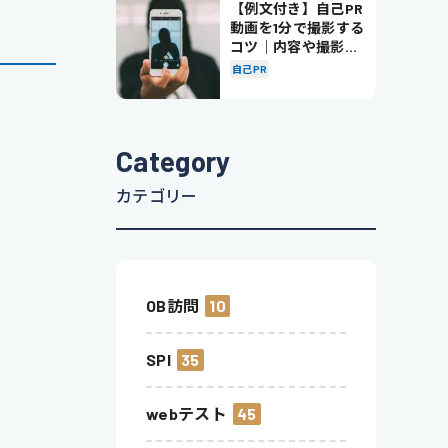
【例文付き】自己PR
動画を1分で撮影する
コツ｜内容や撮影の
ポイントも解説
自己PR
Category
カテゴリー
OB訪問
10
SPI
35
webテスト
45