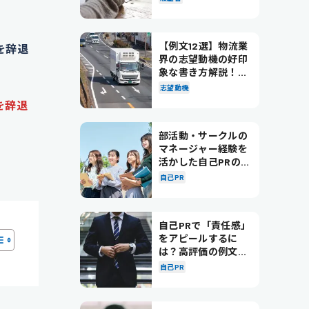
【例文12選】物流業
を辞退
界の志望動機の好印
象な書き方解説！パ
ターン別の例文も紹
志望動機
介
を辞退
部活動・サークルの
マネージャー経験を
活かした自己PRの書
き方を徹底解説！
自己PR
自己PRで「責任感」
をアピールするに
は？高評価の例文も
紹介！
自己PR