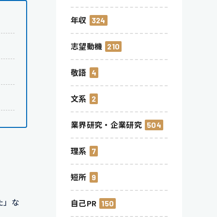
年収
324
志望動機
210
敬語
4
文系
2
業界研究・企業研究
504
理系
7
短所
9
た」な
自己PR
150