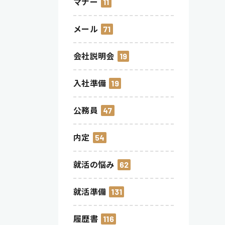
マナー
11
メール
71
会社説明会
19
入社準備
19
公務員
47
内定
54
就活の悩み
62
就活準備
131
履歴書
116