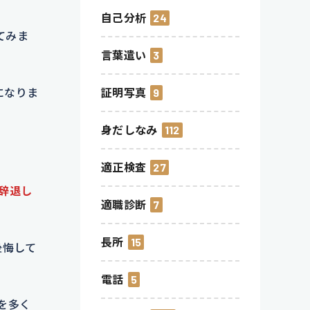
自己分析
24
てみま
言葉遣い
3
証明写真
9
になりま
身だしなみ
112
適正検査
27
辞退し
適職診断
7
長所
15
後悔して
電話
5
を多く