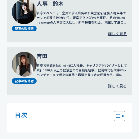
人事 鈴木
新卒でベンチャー企業で求人広告の新規営業を経験 入社半年で
テレアポ獲得数社内1位。新卒売り上げ1位を獲得。 その後Cmi
nd groupの人事部に入社し、新卒採用を担当。 現在は学生の面
談だけではなく採用戦略や広報にも携わっている。
記事の監修者
詳しく見る
吉田
新卒で株式会社C-mindに入社後、キャリアアドバイザーとして
累計1000人以上の就活生との面談を経験。就活時代も大手から
ベンチャーまで様々な業界・職種を見てきた経験から、幅広い
視点でのサポートを得意とする。
プロフィール詳細
記事の監修者
詳しく見る
目次