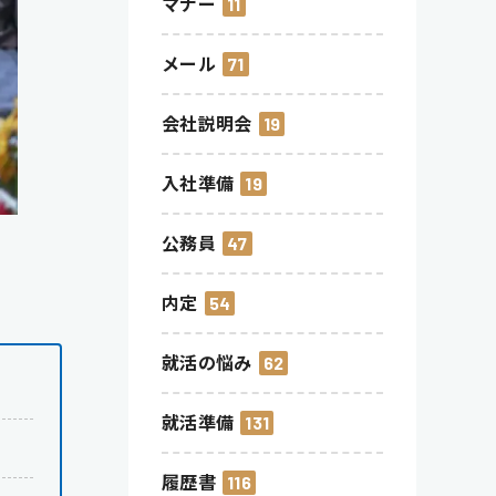
マナー
11
メール
71
会社説明会
19
入社準備
19
公務員
47
内定
54
就活の悩み
62
就活準備
131
履歴書
116