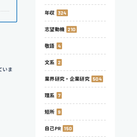
年収
324
志望動機
210
敬語
4
文系
2
ていま
業界研究・企業研究
504
理系
7
短所
9
自己PR
150