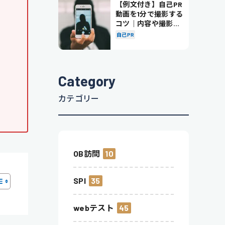
【例文付き】自己PR
動画を1分で撮影する
コツ｜内容や撮影の
ポイントも解説
自己PR
Category
カテゴリー
OB訪問
10
SPI
35
webテスト
45