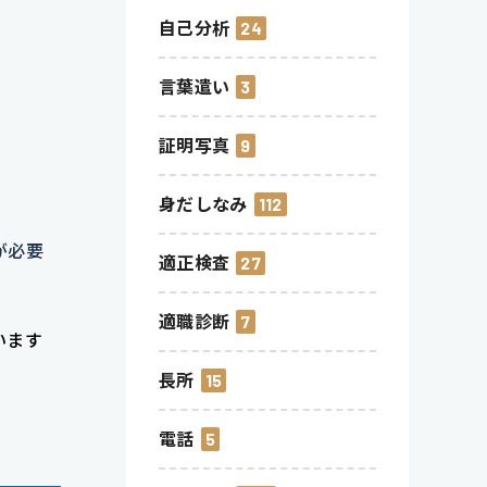
自己分析
24
言葉遣い
3
証明写真
9
身だしなみ
112
が必要
適正検査
27
適職診断
7
います
長所
15
電話
5