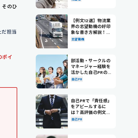
。
そのひ
【例文12選】物流業
界の志望動機の好印
ただ担当
象な書き方解説！パ
ターン別の例文も紹
志望動機
介
のポイ
部活動・サークルの
マネージャー経験を
活かした自己PRの書
き方を徹底解説！
自己PR
自己PRで「責任感」
をアピールするに
は？高評価の例文も
紹介！
自己PR