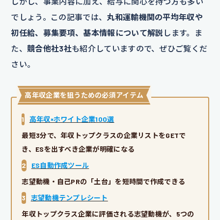
しかし、事業内容に加え、給与に関心を持つ方も多い
でしょう。この記事では、
丸和運輸機関の平均年収や
初任給、募集要項、基本情報について解説
します。ま
た、
競合他社3社
も紹介していますので、ぜひご覧くだ
さい。
高年収企業を狙うための必須アイテム
1
高年収×ホワイト企業100選
最短3分で、年収トップクラスの企業リストをGETで
き、ESを出すべき企業が明確になる
2
ES自動作成ツール
志望動機・自己PRの「土台」を短時間で作成できる
3
志望動機テンプレシート
年収トップクラス企業に評価される志望動機が、5つの