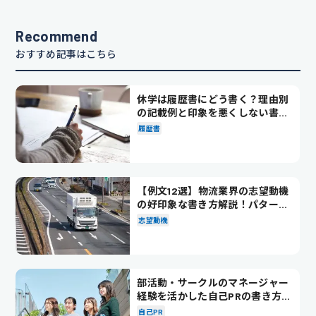
Recommend
おすすめ記事はこちら
休学は履歴書にどう書く？理由別
の記載例と印象を悪くしない書き
方を解説
履歴書
【例文12選】物流業界の志望動機
の好印象な書き方解説！パターン
別の例文も紹介
志望動機
部活動・サークルのマネージャー
経験を活かした自己PRの書き方を
徹底解説！
自己PR