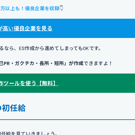
00万以上も！優良企業を収録
👇
が高
い
優良企業を見る
なら、ES作成から進めてしまってもOKです。
己PR・ガクチカ・長所・短所」が作成
できますよ！
動作ツールを使う【無料】
の初任給
の初任給を見ていきましょう。