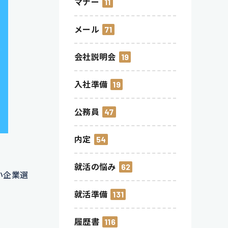
マナー
11
メール
71
会社説明会
19
入社準備
19
公務員
47
内定
54
就活の悩み
62
い企業選
就活準備
131
履歴書
116