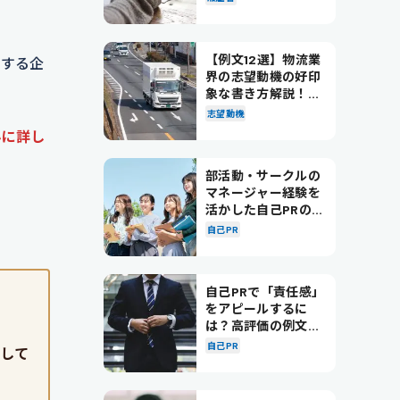
【例文12選】物流業
開する企
界の志望動機の好印
象な書き方解説！パ
ターン別の例文も紹
志望動機
介
心に詳し
部活動・サークルの
マネージャー経験を
活かした自己PRの書
き方を徹底解説！
自己PR
自己PRで「責任感」
をアピールするに
は？高評価の例文も
紹介！
自己PR
として