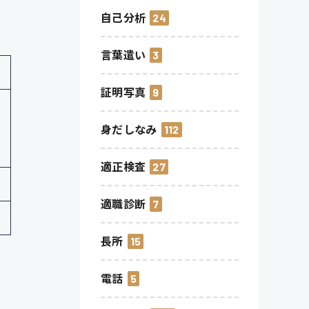
自己分析
24
言葉遣い
3
証明写真
9
身だしなみ
112
適正検査
27
適職診断
7
長所
15
電話
5