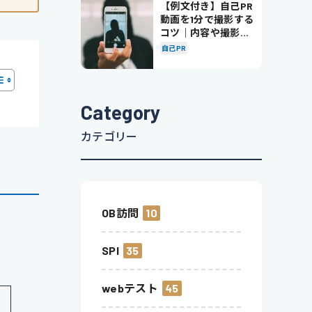
【例文付き】自己PR
動画を1分で撮影する
コツ｜内容や撮影の
ポイントも解説
自己PR
Category
カテゴリー
OB訪問
10
SPI
35
webテスト
45