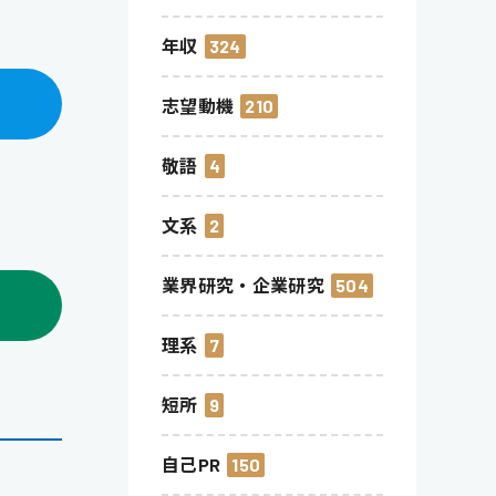
年収
324
志望動機
210
敬語
4
文系
2
業界研究・企業研究
504
理系
7
短所
9
自己PR
150