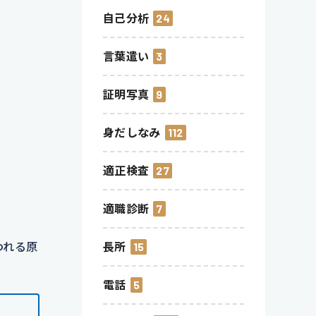
自己分析
24
言葉遣い
3
証明写真
9
身だしなみ
112
適正検査
27
適職診断
7
長所
15
われる原
電話
5