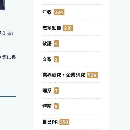
年収
324
志望動機
210
見える」
敬語
4
企業に良
文系
2
業界研究・企業研究
504
理系
7
短所
9
自己PR
150