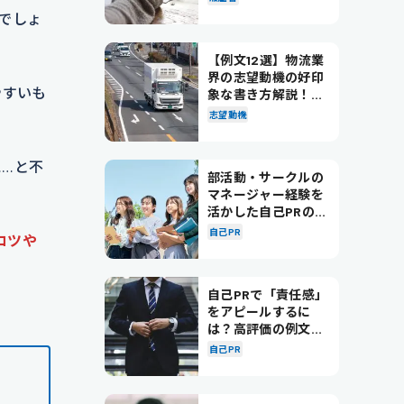
でしょ
【例文12選】物流業
界の志望動機の好印
やすいも
象な書き方解説！パ
ターン別の例文も紹
志望動機
介
…と不
部活動・サークルの
マネージャー経験を
活かした自己PRの書
き方を徹底解説！
自己PR
コツや
自己PRで「責任感」
をアピールするに
は？高評価の例文も
紹介！
自己PR