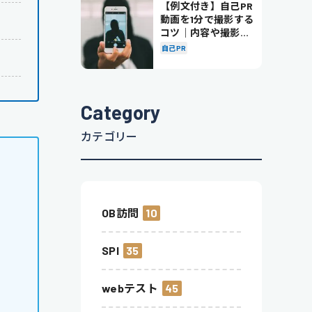
【例文付き】自己PR
動画を1分で撮影する
コツ｜内容や撮影の
ポイントも解説
自己PR
Category
カテゴリー
OB訪問
10
SPI
35
webテスト
45