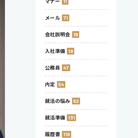
マナー
11
メール
71
会社説明会
19
入社準備
19
公務員
47
内定
54
就活の悩み
62
就活準備
131
履歴書
116