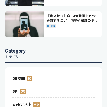
【例文付き】自己PR動画を1分で
撮影するコツ｜内容や撮影のポイ
ントも解説
自己PR
Category
カテゴリー
OB訪問
10
SPI
35
webテスト
45