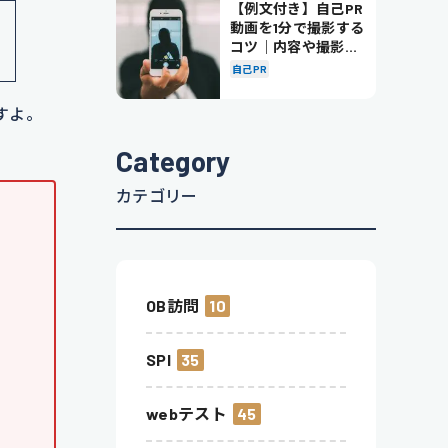
【例文付き】自己PR
に
動画を1分で撮影する
コツ｜内容や撮影の
ポイントも解説
自己PR
すよ。
Category
カテゴリー
OB訪問
10
SPI
35
webテスト
45