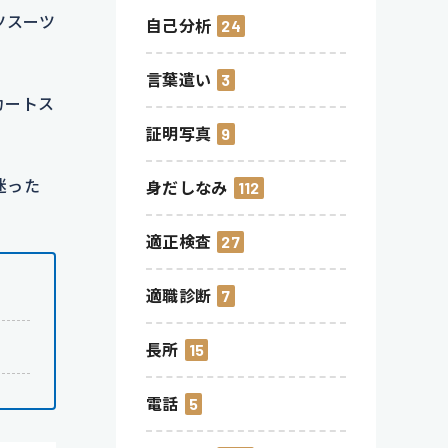
ツスーツ
自己分析
24
言葉遣い
3
カートス
証明写真
9
迷った
身だしなみ
112
適正検査
27
適職診断
7
長所
15
電話
5