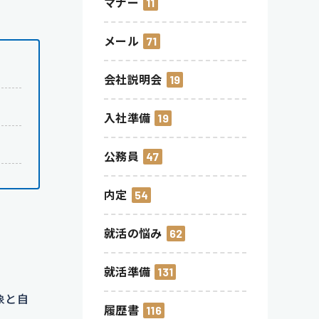
マナー
11
メール
71
会社説明会
19
入社準備
19
公務員
47
内定
54
就活の悩み
62
就活準備
131
象と自
履歴書
116