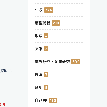
年収
324
志望動機
210
敬語
4
文系
2
。一
業界研究・企業研究
504
大切にし
理系
7
短所
9
自己PR
150
りま