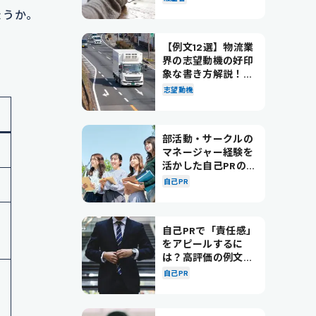
ょうか。
【例文12選】物流業
界の志望動機の好印
。
象な書き方解説！パ
ターン別の例文も紹
志望動機
介
部活動・サークルの
マネージャー経験を
活かした自己PRの書
き方を徹底解説！
自己PR
い
自己PRで「責任感」
をアピールするに
は？高評価の例文も
紹介！
自己PR