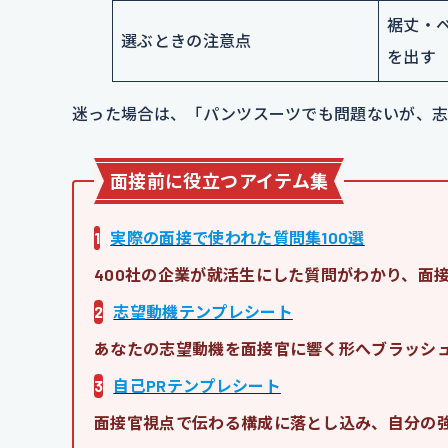
裾丈・
選ぶときの注意点
を出す
迷った場合は、「パンツスーツでも問題ないが、志
面接前に役立つアイテム集
1
実際の面接で使われた質問集100選
400社の企業が就活生にした質問がわかり、面
2
志望動機テンプレシート
あなたの志望動機を面接官に響く形へブラッシ
3
自己PRテンプレシート
面接官視点で伝わる構成に落とし込み、自分の