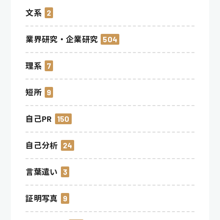
文系
2
業界研究・企業研究
504
理系
7
短所
9
自己PR
150
自己分析
24
言葉遣い
3
証明写真
9