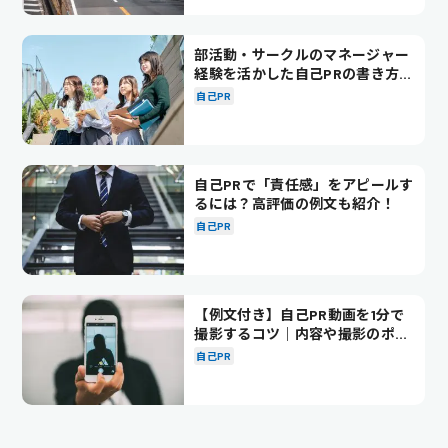
部活動・サークルのマネージャー
経験を活かした自己PRの書き方を
徹底解説！
自己PR
自己PRで「責任感」をアピールす
るには？高評価の例文も紹介！
自己PR
【例文付き】自己PR動画を1分で
撮影するコツ｜内容や撮影のポイ
ントも解説
自己PR