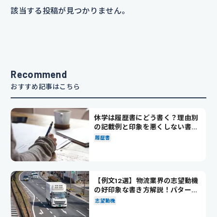
該当する投稿が見つかりません。
Recommend
おすすめ記事はこちら
休学は履歴書にどう書く？理由別
の記載例と印象を悪くしない書き
方を解説
履歴書
【例文12選】物流業界の志望動機
の好印象な書き方解説！パターン
別の例文も紹介
志望動機