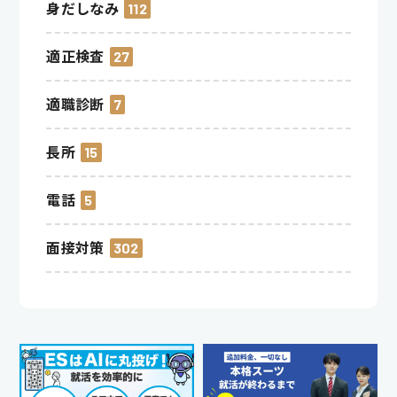
身だしなみ
112
適正検査
27
適職診断
7
長所
15
電話
5
面接対策
302