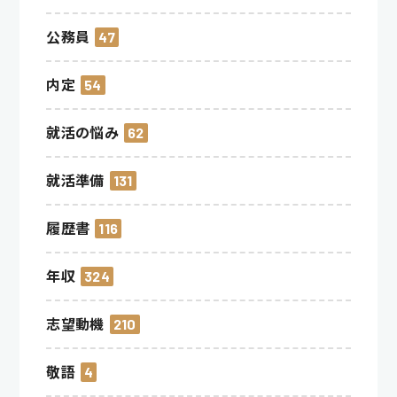
公務員
47
内定
54
就活の悩み
62
就活準備
131
履歴書
116
年収
324
志望動機
210
敬語
4