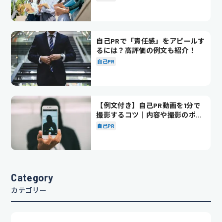
自己PRで「責任感」をアピールす
るには？高評価の例文も紹介！
自己PR
【例文付き】自己PR動画を1分で
撮影するコツ｜内容や撮影のポイ
ントも解説
自己PR
Category
カテゴリー