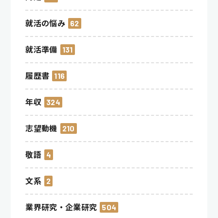
就活の悩み
62
就活準備
131
履歴書
116
年収
324
志望動機
210
敬語
4
文系
2
業界研究・企業研究
504