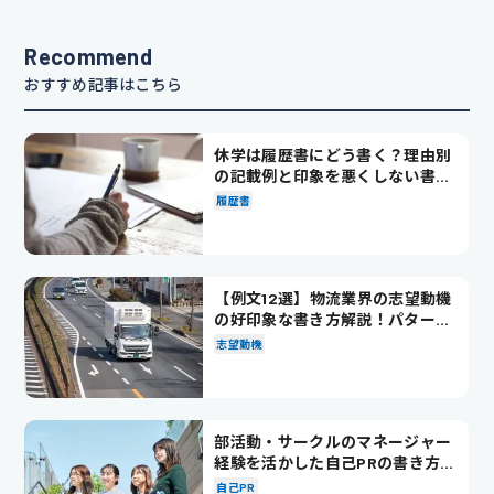
Recommend
おすすめ記事はこちら
休学は履歴書にどう書く？理由別
の記載例と印象を悪くしない書き
方を解説
履歴書
【例文12選】物流業界の志望動機
の好印象な書き方解説！パターン
別の例文も紹介
志望動機
部活動・サークルのマネージャー
経験を活かした自己PRの書き方を
徹底解説！
自己PR