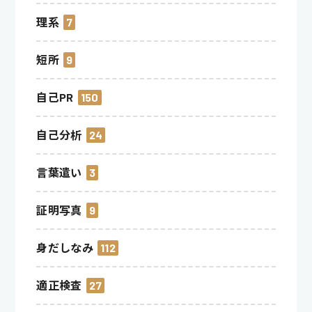
理系
7
短所
9
自己PR
150
自己分析
24
言葉遣い
3
証明写真
9
身だしなみ
112
適正検査
27