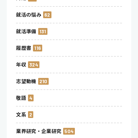
就活の悩み
62
就活準備
131
履歴書
116
年収
324
志望動機
210
敬語
4
文系
2
業界研究・企業研究
504