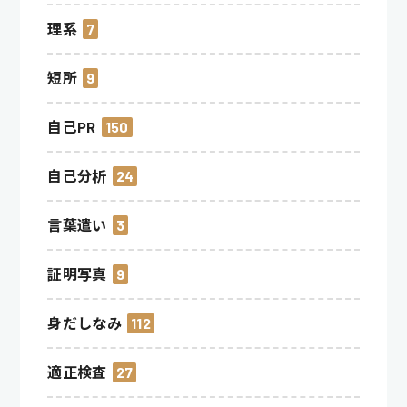
理系
7
短所
9
自己PR
150
自己分析
24
言葉遣い
3
証明写真
9
身だしなみ
112
適正検査
27