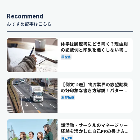
Recommend
おすすめ記事はこちら
休学は履歴書にどう書く？理由別
の記載例と印象を悪くしない書き
方を解説
履歴書
【例文12選】物流業界の志望動機
の好印象な書き方解説！パターン
別の例文も紹介
志望動機
部活動・サークルのマネージャー
経験を活かした自己PRの書き方を
徹底解説！
自己PR