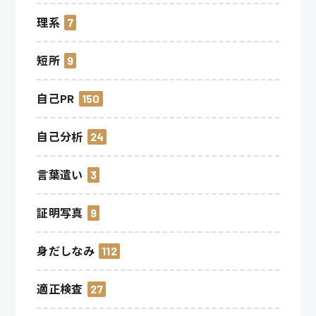
理系
7
短所
9
自己PR
150
自己分析
24
言葉遣い
3
証明写真
9
身だしなみ
112
適正検査
27