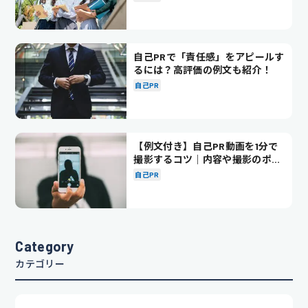
自己PRで「責任感」をアピールす
るには？高評価の例文も紹介！
自己PR
【例文付き】自己PR動画を1分で
撮影するコツ｜内容や撮影のポイ
ントも解説
自己PR
Category
カテゴリー