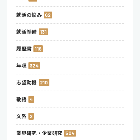
就活の悩み
62
就活準備
131
履歴書
116
年収
324
志望動機
210
敬語
4
文系
2
業界研究・企業研究
504