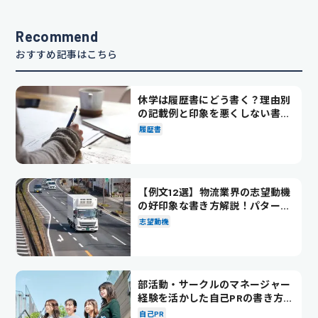
Recommend
おすすめ記事はこちら
休学は履歴書にどう書く？理由別
の記載例と印象を悪くしない書き
方を解説
履歴書
【例文12選】物流業界の志望動機
の好印象な書き方解説！パターン
別の例文も紹介
志望動機
部活動・サークルのマネージャー
経験を活かした自己PRの書き方を
徹底解説！
自己PR