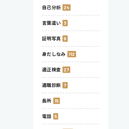
自己分析
24
言葉遣い
3
証明写真
9
身だしなみ
112
適正検査
27
適職診断
7
長所
15
電話
5