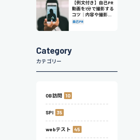
【例文付き】自己PR
動画を1分で撮影する
コツ｜内容や撮影の
ポイントも解説
自己PR
Category
カテゴリー
OB訪問
10
SPI
35
webテスト
45