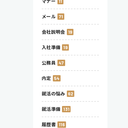
マナー
11
メール
71
会社説明会
19
入社準備
19
公務員
47
内定
54
就活の悩み
62
就活準備
131
履歴書
116