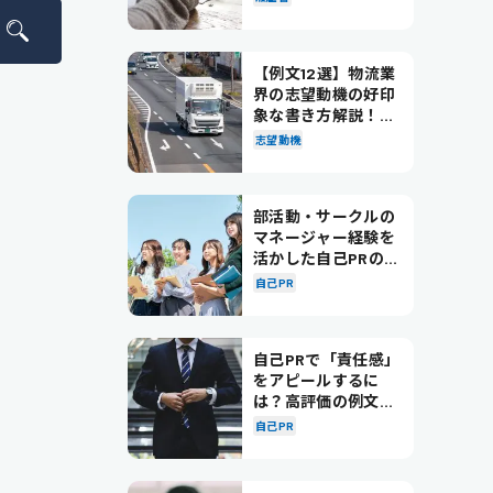
【例文12選】物流業
界の志望動機の好印
象な書き方解説！パ
ターン別の例文も紹
志望動機
介
部活動・サークルの
マネージャー経験を
活かした自己PRの書
き方を徹底解説！
自己PR
自己PRで「責任感」
をアピールするに
は？高評価の例文も
紹介！
自己PR