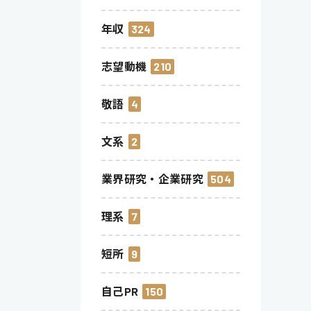
年収
324
志望動機
210
敬語
4
文系
2
業界研究・企業研究
504
理系
7
短所
9
自己PR
150