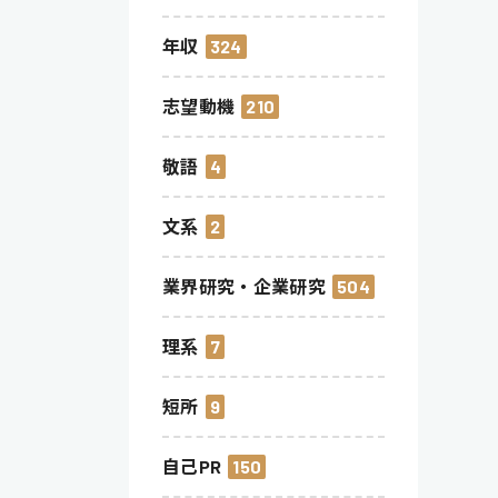
年収
324
志望動機
210
敬語
4
文系
2
業界研究・企業研究
504
理系
7
短所
9
自己PR
150