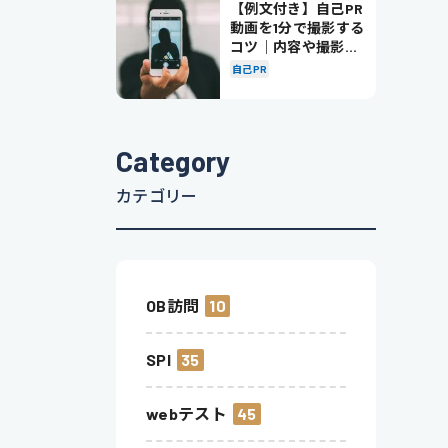
【例文付き】自己PR
動画を1分で撮影する
コツ｜内容や撮影の
ポイントも解説
自己PR
Category
カテゴリー
OB訪問
10
SPI
35
webテスト
45