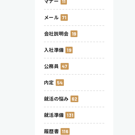
マナー
11
メール
71
会社説明会
19
入社準備
19
公務員
47
内定
54
就活の悩み
62
就活準備
131
履歴書
116