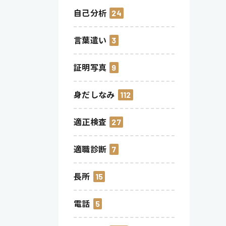
自己分析
24
言葉遣い
3
証明写真
9
身だしなみ
112
適正検査
27
適職診断
7
長所
15
電話
5