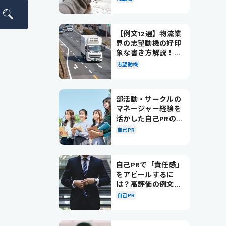
【例文12選】物流業
界の志望動機の好印
象な書き方解説！パ
ターン別の例文も紹
志望動機
介
部活動・サークルの
マネージャー経験を
活かした自己PRの書
き方を徹底解説！
自己PR
自己PRで「責任感」
をアピールするに
は？高評価の例文も
紹介！
自己PR