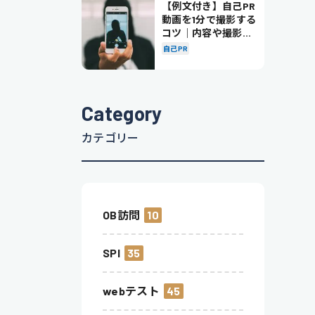
【例文付き】自己PR
動画を1分で撮影する
コツ｜内容や撮影の
ポイントも解説
自己PR
Category
カテゴリー
OB訪問
10
SPI
35
webテスト
45