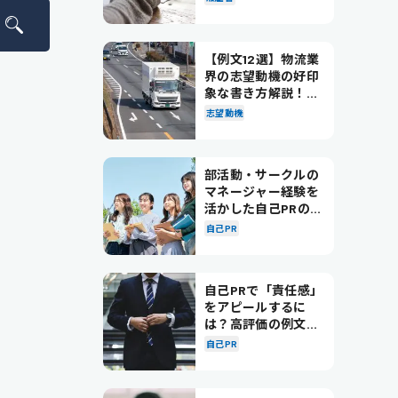
【例文12選】物流業
界の志望動機の好印
象な書き方解説！パ
ターン別の例文も紹
志望動機
介
部活動・サークルの
マネージャー経験を
活かした自己PRの書
き方を徹底解説！
自己PR
自己PRで「責任感」
をアピールするに
は？高評価の例文も
紹介！
自己PR