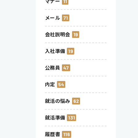
マナー
11
メール
71
会社説明会
19
入社準備
19
公務員
47
内定
54
就活の悩み
62
就活準備
131
履歴書
116