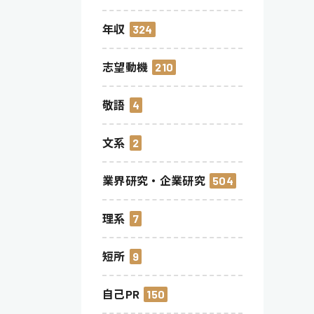
年収
324
志望動機
210
敬語
4
文系
2
業界研究・企業研究
504
理系
7
短所
9
自己PR
150