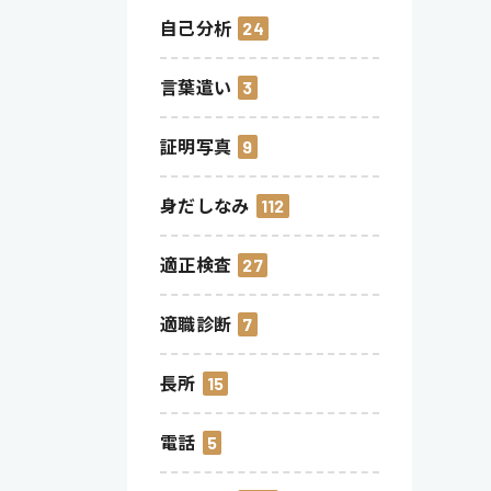
自己分析
24
言葉遣い
3
証明写真
9
身だしなみ
112
適正検査
27
適職診断
7
長所
15
電話
5