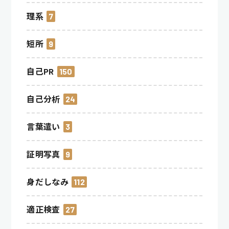
理系
7
短所
9
自己PR
150
自己分析
24
言葉遣い
3
証明写真
9
身だしなみ
112
適正検査
27