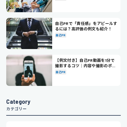
自己PRで「責任感」をアピールす
るには？高評価の例文も紹介！
自己PR
【例文付き】自己PR動画を1分で
撮影するコツ｜内容や撮影のポイ
ントも解説
自己PR
Category
カテゴリー