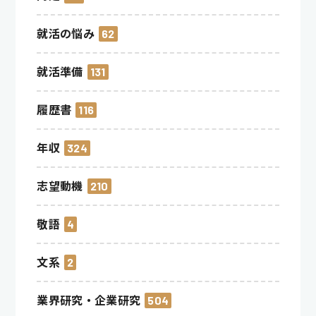
就活の悩み
62
就活準備
131
履歴書
116
年収
324
志望動機
210
敬語
4
文系
2
業界研究・企業研究
504