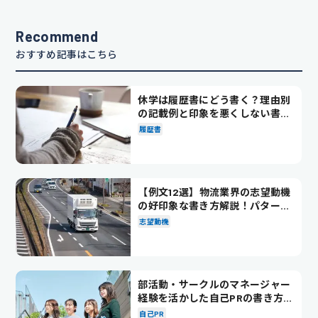
Recommend
おすすめ記事はこちら
休学は履歴書にどう書く？理由別
の記載例と印象を悪くしない書き
方を解説
履歴書
【例文12選】物流業界の志望動機
の好印象な書き方解説！パターン
別の例文も紹介
志望動機
部活動・サークルのマネージャー
経験を活かした自己PRの書き方を
徹底解説！
自己PR