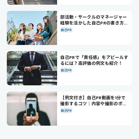
部活動・サークルのマネージャー
経験を活かした自己PRの書き方を
徹底解説！
自己PR
自己PRで「責任感」をアピールす
るには？高評価の例文も紹介！
自己PR
【例文付き】自己PR動画を1分で
撮影するコツ｜内容や撮影のポイ
ントも解説
自己PR