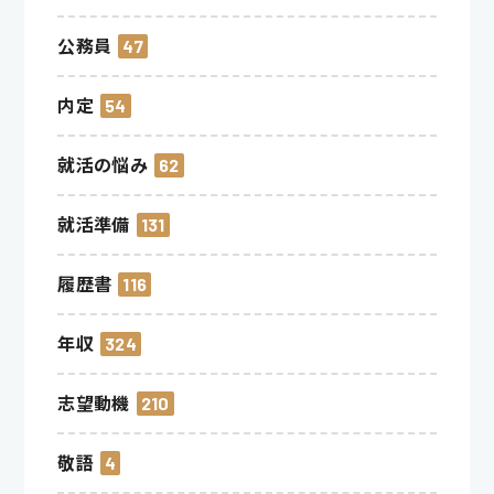
公務員
47
内定
54
就活の悩み
62
就活準備
131
履歴書
116
年収
324
志望動機
210
敬語
4