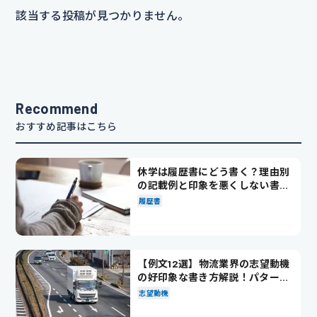
該当する投稿が見つかりません。
Recommend
おすすめ記事はこちら
休学は履歴書にどう書く？理由別
の記載例と印象を悪くしない書き
方を解説
履歴書
【例文12選】物流業界の志望動機
の好印象な書き方解説！パターン
別の例文も紹介
志望動機