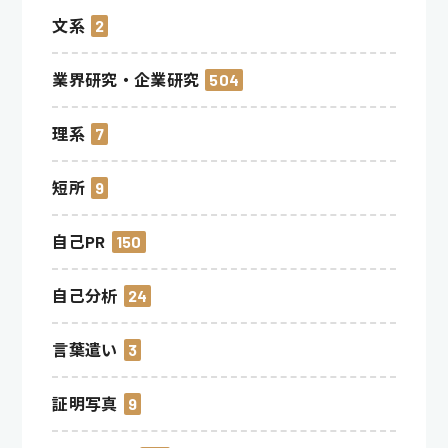
文系
2
業界研究・企業研究
504
理系
7
短所
9
自己PR
150
自己分析
24
言葉遣い
3
証明写真
9