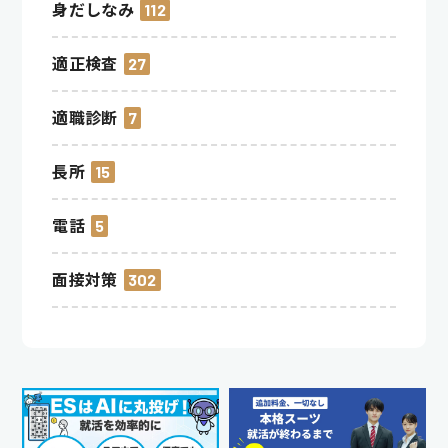
身だしなみ
112
適正検査
27
適職診断
7
長所
15
電話
5
面接対策
302