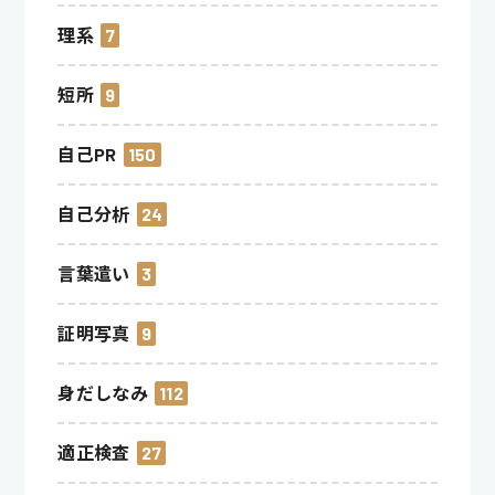
理系
7
短所
9
自己PR
150
自己分析
24
言葉遣い
3
証明写真
9
身だしなみ
112
適正検査
27