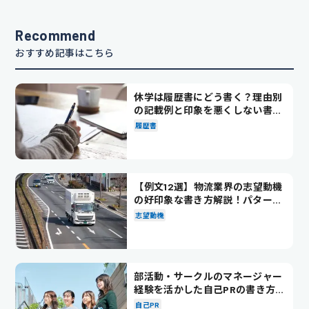
Recommend
おすすめ記事はこちら
休学は履歴書にどう書く？理由別
の記載例と印象を悪くしない書き
方を解説
履歴書
【例文12選】物流業界の志望動機
の好印象な書き方解説！パターン
別の例文も紹介
志望動機
部活動・サークルのマネージャー
経験を活かした自己PRの書き方を
徹底解説！
自己PR