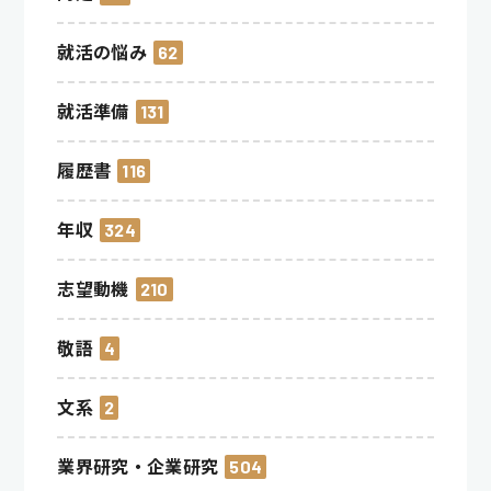
就活の悩み
62
就活準備
131
履歴書
116
年収
324
志望動機
210
敬語
4
文系
2
業界研究・企業研究
504