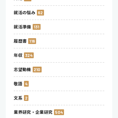
就活の悩み
62
就活準備
131
履歴書
116
年収
324
志望動機
210
敬語
4
文系
2
業界研究・企業研究
504