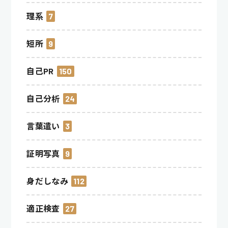
理系
7
短所
9
自己PR
150
自己分析
24
言葉遣い
3
証明写真
9
身だしなみ
112
適正検査
27