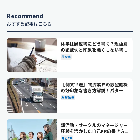
Recommend
おすすめ記事はこちら
休学は履歴書にどう書く？理由別
の記載例と印象を悪くしない書き
方を解説
履歴書
【例文12選】物流業界の志望動機
の好印象な書き方解説！パターン
別の例文も紹介
志望動機
部活動・サークルのマネージャー
経験を活かした自己PRの書き方を
徹底解説！
自己PR