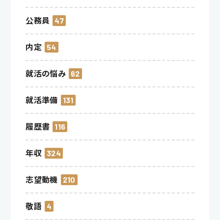
公務員
47
内定
54
就活の悩み
62
就活準備
131
履歴書
116
年収
324
志望動機
210
敬語
4