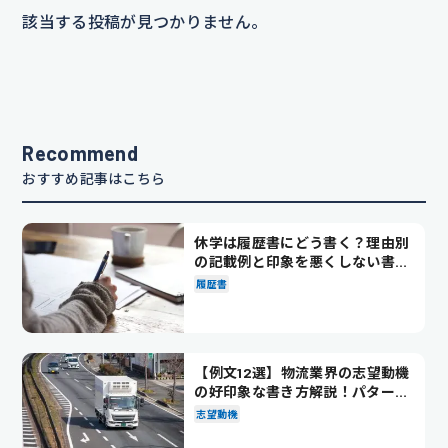
該当する投稿が見つかりません。
Recommend
おすすめ記事はこちら
休学は履歴書にどう書く？理由別
の記載例と印象を悪くしない書き
方を解説
履歴書
【例文12選】物流業界の志望動機
の好印象な書き方解説！パターン
別の例文も紹介
志望動機