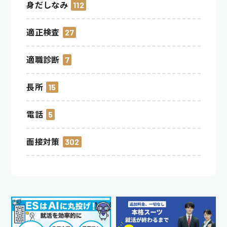
身だしなみ
112
適正検査
27
適職診断
7
長所
15
電話
5
面接対策
302