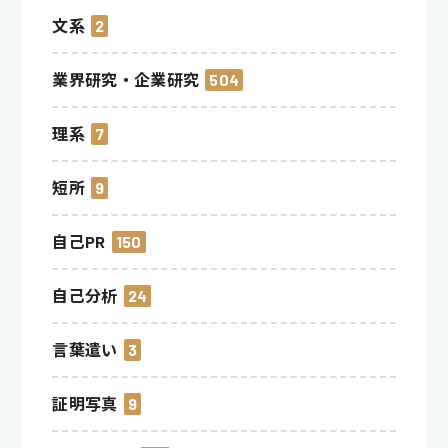
文系
2
業界研究・企業研究
504
理系
7
短所
9
自己PR
150
自己分析
24
言葉遣い
3
証明写真
9