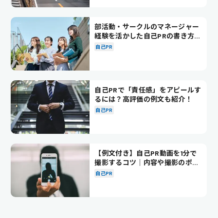
部活動・サークルのマネージャー
経験を活かした自己PRの書き方を
徹底解説！
自己PR
自己PRで「責任感」をアピールす
るには？高評価の例文も紹介！
自己PR
【例文付き】自己PR動画を1分で
撮影するコツ｜内容や撮影のポイ
ントも解説
自己PR