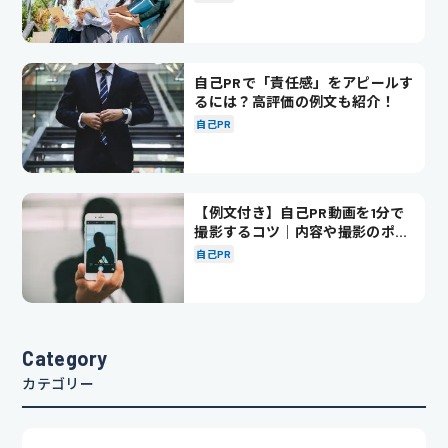
自己PRで「責任感」をアピールす
るには？高評価の例文も紹介！
自己PR
【例文付き】自己PR動画を1分で
撮影するコツ｜内容や撮影のポイ
ントも解説
自己PR
Category
カテゴリー