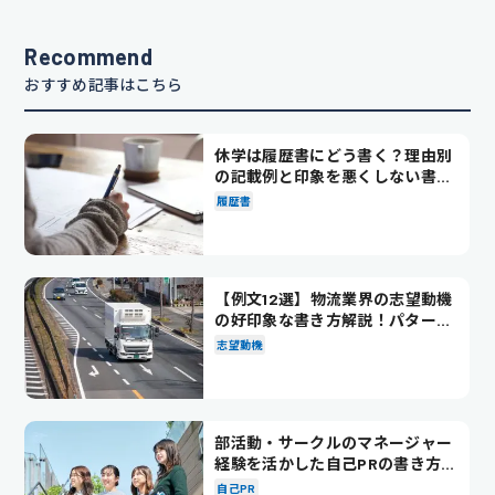
Recommend
おすすめ記事はこちら
休学は履歴書にどう書く？理由別
の記載例と印象を悪くしない書き
方を解説
履歴書
【例文12選】物流業界の志望動機
の好印象な書き方解説！パターン
別の例文も紹介
志望動機
部活動・サークルのマネージャー
経験を活かした自己PRの書き方を
徹底解説！
自己PR