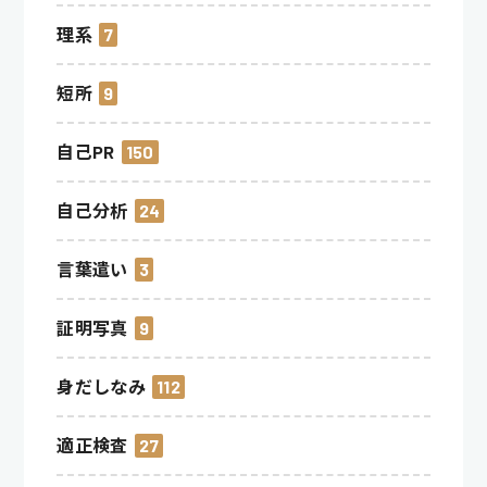
理系
7
短所
9
自己PR
150
自己分析
24
言葉遣い
3
証明写真
9
身だしなみ
112
適正検査
27