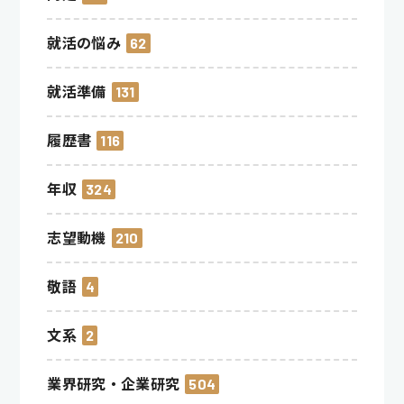
就活の悩み
62
就活準備
131
履歴書
116
年収
324
志望動機
210
敬語
4
文系
2
業界研究・企業研究
504