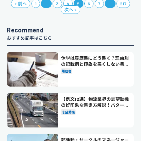
« 前へ
1
…
3
4
5
6
7
…
217
次へ »
Recommend
おすすめ記事はこちら
休学は履歴書にどう書く？理由別
の記載例と印象を悪くしない書き
方を解説
履歴書
【例文12選】物流業界の志望動機
の好印象な書き方解説！パターン
別の例文も紹介
志望動機
部活動・サークルのマネージャー