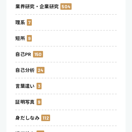
業界研究・企業研究
504
理系
7
短所
9
自己PR
150
自己分析
24
言葉遣い
3
証明写真
9
身だしなみ
112