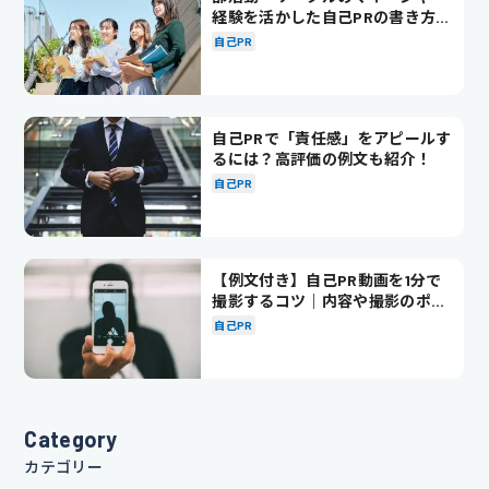
経験を活かした自己PRの書き方を
徹底解説！
自己PR
自己PRで「責任感」をアピールす
るには？高評価の例文も紹介！
自己PR
【例文付き】自己PR動画を1分で
撮影するコツ｜内容や撮影のポイ
ントも解説
自己PR
Category
カテゴリー