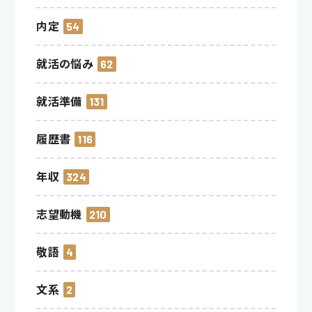
内定
54
就活の悩み
62
就活準備
131
履歴書
116
年収
324
志望動機
210
敬語
4
文系
2