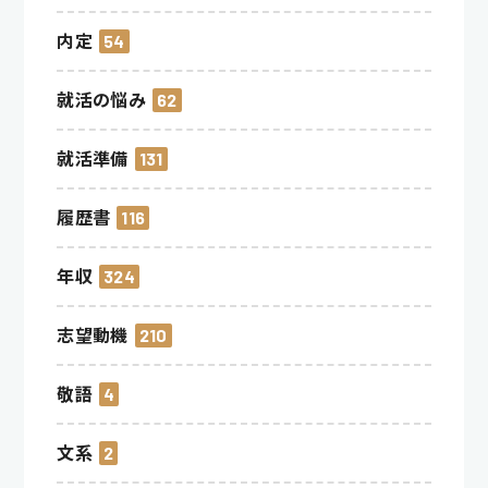
内定
54
就活の悩み
62
就活準備
131
履歴書
116
年収
324
志望動機
210
敬語
4
文系
2