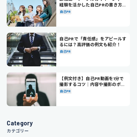
経験を活かした自己PRの書き方を
徹底解説！
自己PR
自己PRで「責任感」をアピールす
るには？高評価の例文も紹介！
自己PR
【例文付き】自己PR動画を1分で
撮影するコツ｜内容や撮影のポイ
ントも解説
自己PR
Category
カテゴリー