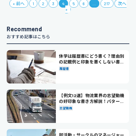
« 前へ
1
2
3
4
5
6
…
217
次へ
»
Recommend
おすすめ記事はこちら
休学は履歴書にどう書く？理由別
の記載例と印象を悪くしない書き
方を解説
履歴書
【例文12選】物流業界の志望動機
の好印象な書き方解説！パターン
別の例文も紹介
志望動機
部活動・サークルのマネージャー