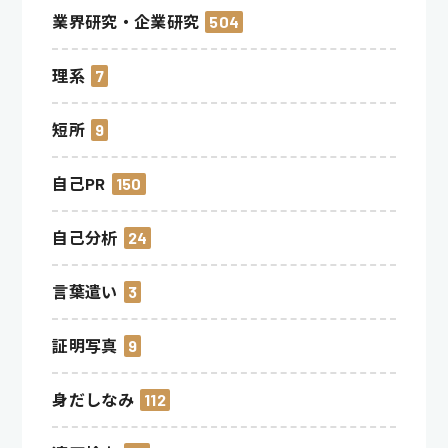
業界研究・企業研究
504
理系
7
短所
9
自己PR
150
自己分析
24
言葉遣い
3
証明写真
9
身だしなみ
112