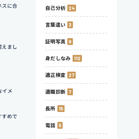
ネスに合
自己分析
24
言葉遣い
3
。
証明写真
9
控えまし
身だしなみ
112
適正検査
27
なイメ
適職診断
7
長所
15
すすめで
電話
5