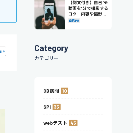
【例文付き】自己PR
動画を1分で撮影する
コツ｜内容や撮影の
ポイントも解説
自己PR
Category
カテゴリー
OB訪問
10
SPI
35
webテスト
45