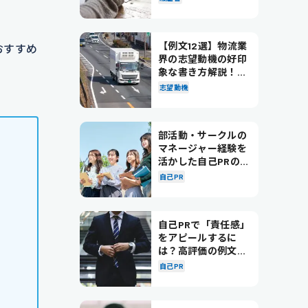
【例文12選】物流業
おすすめ
界の志望動機の好印
象な書き方解説！パ
ターン別の例文も紹
志望動機
介
部活動・サークルの
マネージャー経験を
活かした自己PRの書
き方を徹底解説！
自己PR
自己PRで「責任感」
をアピールするに
は？高評価の例文も
紹介！
自己PR