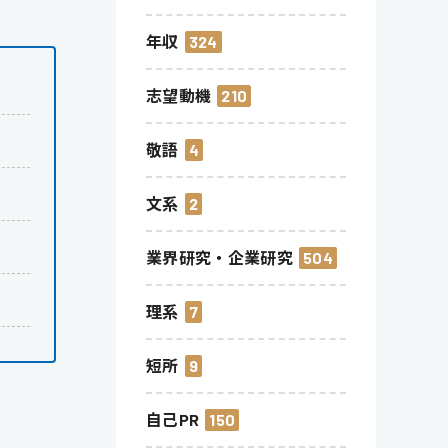
年収
324
志望動機
210
敬語
4
文系
2
業界研究・企業研究
504
理系
7
短所
9
自己PR
150