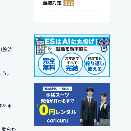
面接対策
302
の腕時
ょう。
はある
、
柔らか