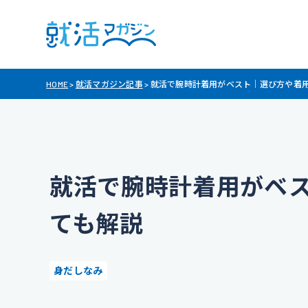
HOME
>
就活マガジン記事
>
就活で腕時計着用がベスト｜選び方や着
就活で腕時計着用がベ
ても解説
身だしなみ