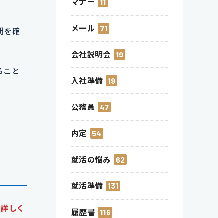
マナー
11
メール
71
間を確
会社説明会
19
ること
入社準備
19
公務員
47
内定
54
就活の悩み
62
就活準備
131
て詳しく
履歴書
116