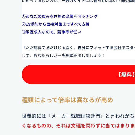
に知ってほしいのが、
一般のサイトには載っていない「非公開
①あなたの強みを見極め企業
を
マッチング
②ES添削から面接対策まですべて支援
③限定求人なので、競争率が低い
「ただ応募するだけじゃなく、
自分にフィットする会社
でスタ
して、あなたらしい一歩を踏み出しましょう！
【無料
種類によって倍率は異なるが高め
世間的には「メーカー就職は狭き門」と言われがち
くなるものの、それは文理を問わずに当てはまりま