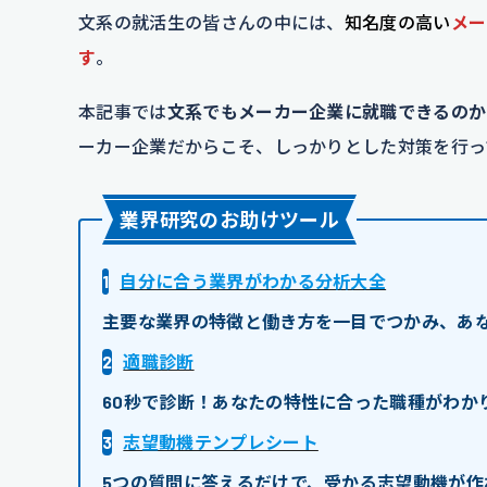
文系の就活生の皆さんの中には、
知名度の高い
メー
す
。
本記事では
文系でもメーカー企業に就職できるのか
ーカー企業だからこそ、しっかりとした対策を行っ
業界研究のお助けツール
1
自分に合う業界がわかる分析大全
主要な業界の特徴と働き方を一目でつかみ、あ
2
適職診断
60秒で診断！あなたの特性に合った職種がわか
3
志望動機テンプレシート
5つの質問に答えるだけで、受かる志望動機が作