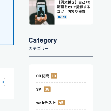
【例文付き】自己PR
動画を1分で撮影する
コツ｜内容や撮影の
ポイントも解説
自己PR
Category
カテゴリー
OB訪問
10
SPI
35
webテスト
45