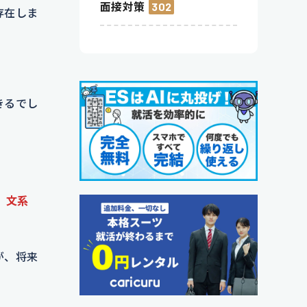
面接対策
302
存在しま
きるでし
、
文系
が、将来