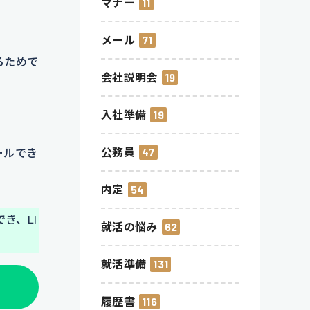
マナー
11
メール
71
るためで
会社説明会
19
入社準備
19
公務員
47
ールでき
内定
54
き、LI
就活の悩み
62
就活準備
131
履歴書
116