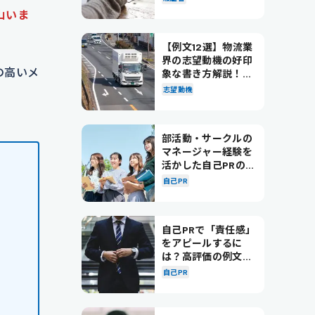
山いま
【例文12選】物流業
界の志望動機の好印
の高いメ
象な書き方解説！パ
ターン別の例文も紹
志望動機
介
部活動・サークルの
マネージャー経験を
活かした自己PRの書
き方を徹底解説！
自己PR
自己PRで「責任感」
をアピールするに
は？高評価の例文も
紹介！
自己PR