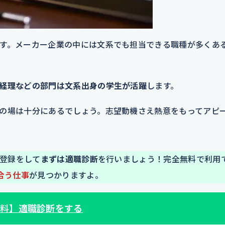
す。メーカー企業の中には文系でも担当できる職種が多くあ
経理などの部門は文系出身の学生が活躍
します。
の場は十分にあるでしょう。志望動機さえ熱意をもってアピ
E登録をして
まずは適職診断
を行いましょう！完全無料で利用で
合う仕事
が見つかりますよ。
料】
適職診断をする