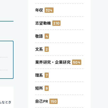
年収
324
志望動機
210
敬語
4
文系
2
業界研究・企業研究
504
理系
7
短所
9
自己PR
150
んなとき