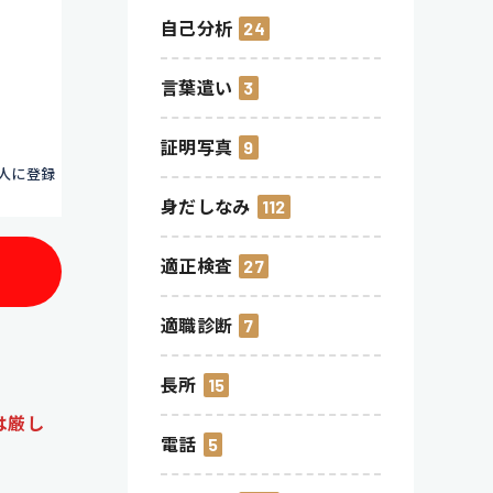
自己分析
24
言葉遣い
3
証明写真
9
人に登録
身だしなみ
112
適正検査
27
適職診断
7
長所
15
は厳し
電話
5