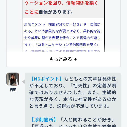
ケーションを図り、信頼関係を築く
係を築き、円滑なコミュニケーショ
ことに
自信があります。
ンで業務を進める役割を担います。
また、関係者との協力を通じて、プ
添削コメント｜結論部分では「好き」や「自信が
ロジェクトの成功に貢献したいで
ある」という抽象的な表現ではなく、具体的な能
力や成果に繋がる表現を使うことで説得力が増し
す。
ます。「コミュニケーションで信頼関係を築く」
と、社交性を活用しての具体的な成果を明示する
添削コメント｜「職場でも積極的にコミュニケー
ことで、企業で活躍できる人材だと強調しまし
ションを図り」という抽象的な表現を、「良好な
もっとみる ＋
た。
関係を築き、プロジェクト成功に貢献する」とい
う具体的な行動と目標に変更しました。企業に対
【エピソード】
私は大学時代にファ
【NGポイント】
もともとの文章は具体性
する貢献意識が伝わる内容になっています。
が不足しており、「社交性」の定義が明
ミリーレストランでアルバイトをし
確ではありませんでした。また、主観的
て
いました。そこで、たくさんのお
ES添削サービス
「赤ペンES」
なら、このような添削を無料で
な表現が多く、本当に社交性があるのか
客様と接する機会がありました。
お
プロにお任せできます。
と言う点で、説得力が不足しています。
エントリーは
【こちらをクリック】
り、日々多くのお客様とのコミュニ
【添削箇所】
「人と関わることが好き」
ケーションを通じて社交性を磨いて
「戸惑った」といった自分主体で抽象的