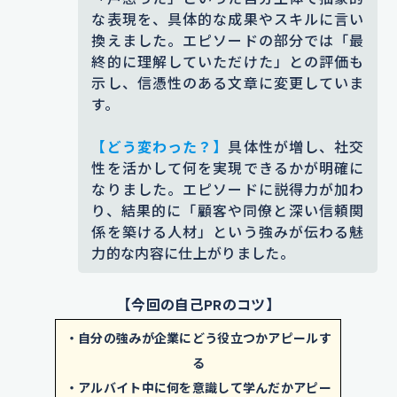
きました。
な表現を、具体的な成果やスキルに言い
換えました。エピソードの部分では「最
添削コメント｜エピソード部分では「アルバイト
終的に理解していただけた」との評価も
をしていた」という事実だけでなく、何を学んだ
示し、信憑性のある文章に変更していま
のかを簡単に一文に盛り込むと、エピソードの詳
す。
細にスムーズに繋げられます。「磨いてきまし
た」という表現で主体性を示しました。
【どう変わった？】
具体性が増し、社交
性を活かして何を実現できるかが明確に
【エピソード詳細】
ある日、お客様
なりました。エピソードに説得力が加わ
から「注文が遅い」
という指摘を受
り、結果的に「顧客や同僚と深い信頼関
けました。最初はどうしていいかわ
係を築ける人材」という強みが伝わる魅
力的な内容に仕上がりました。
からず戸惑いましたが、相手の話を
しっかり聞き、謝りながら説明をし
【今回の自己PRのコツ】
ました。
とのお叱りを受けました
・自分の強みが企業にどう役立つかアピールす
が、冷静にお話を伺い、相手の目を
る
見ながら丁寧に謝罪と説明を行うこ
・アルバイト中に何を意識して学んだかアピー