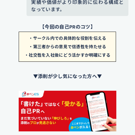
実績や価値がより印象的に伝わる構成と
心がけました。
なっています。
添削コメント｜「所属していました」という受動
的な表現だけではなく、「運営リーダーを務め
【今回の自己PRのコツ】
た」という能動的な行動を追加しました。具体的
な役割を加えることで、責任感や主体性が伝わる
・サークル内での具体的な役割を伝える
内容に改善しています。
・第三者からの意見で信憑性を持たせる
・社交性を入社後にどう活かすか明確にする
【エピソード詳細】
特に、初対面の
人と連絡を取ったり、必要な情報を
▼添削が少し気になった方へ▼
集めたりする場面で、積極的に自分
から声をかけるように心がけまし
た。
イベント準備では、初対面の協
力者や業者との打ち合わせを行い、
スムーズな運営に必要な情報を収集
しました。
最初は緊張しましたが、
何度も挑戦するうちに自然に話せる