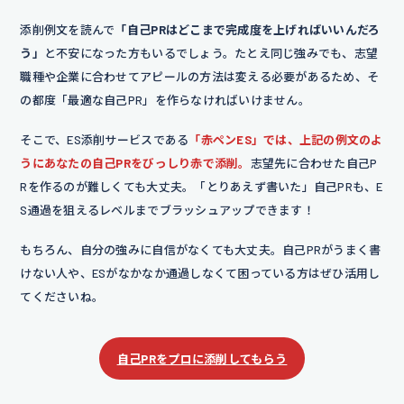
ようになり、スムーズに運営を進め
添削例文を読んで
「自己PRはどこまで完成度を上げればいいんだろ
う」
と不安になった方もいるでしょう。たとえ同じ強みでも、志望
られるようになりました。
主体的に
職種や企業に合わせてアピールの方法は変える必要があるため、そ
話しかける姿勢を続ける中で、信頼
の都度「最適な自己PR」を作らなければいけません。
関係を築くことの大切さを学びまし
そこで、ES添削サービスである
「赤ペンES」では、上記の例文のよ
た。
うにあなたの自己PRをびっしり赤で添削。
志望先に合わせた自己P
添削コメント｜「声をかける」という抽象的な行
Rを作るのが難しくても大丈夫。「とりあえず書いた」自己PRも、E
動を、「打ち合わせ」「情報収集」という具体的
S通過を狙えるレベルまでブラッシュアップできます！
な場面に置き換え、リーダーとして取り組んだこ
とを詳細に説明しています。また、「信頼関係を
もちろん、自分の強みに自信がなくても大丈夫。自己PRがうまく書
築く」という文言を加えることで、エピソードに
けない人や、ESがなかなか通過しなくて困っている方はぜひ活用し
深みを持たせました。
てくださいね。
【成果】
結果として、50名以上が参
加するライブイベントを無事に成功
自己PRをプロに添削してもらう
させることができました。
また、協