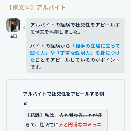
力者から「また一緒に仕事をした
【例文②】アルバイト
い」と言われる信頼を得られたので
す。
この経験を通じて、
相手に配慮
アルバイトの経験で社交性をアピールす
る例文を添削しました。
しながら関係を築く力
関係構築力
の
重要性を実感しました。
バイトの経験から
「相手の立場に立って
聞く力」や「丁寧な説明力」を身につけ
添削コメント｜「また一緒に仕事をしたい」とい
た
ことをアピールしているのがポイント
う第三者からの感謝の言葉を加えることで、実力
です。
に信憑性が生まれました。これにより、成果がイ
ンパクトのある状態で伝わりやすくなります。
【入社後】
入社後は、サークルで培
アルバイトで社交性をアピールする例
った社交性を活かし、
職場でも積極
文
的にコミュニケーションを図りなが
【結論】
私は、
人と関わることが好
ら、周囲と連携して成果を上げてい
きで、社交性に
人と円滑なコミュニ
きたいです。
チーム内外で良好な関