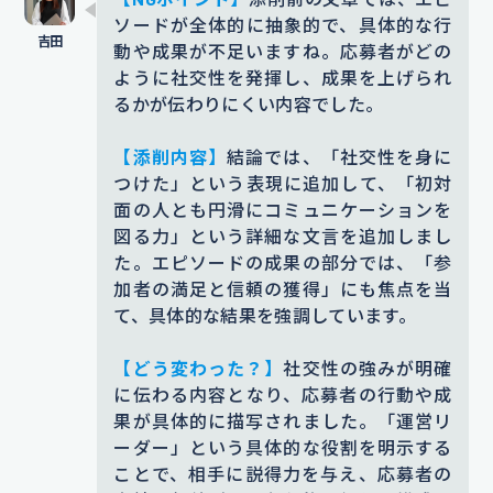
ュニケーションを図れること」という具体的な文
ソードが全体的に抽象的で、具体的な行
言を追加しました。これにより、応募者の強みが
動や成果が不足いますね。応募者がどの
明確に伝わります。
ように社交性を発揮し、成果を上げられ
るかが伝わりにくい内容でした。
【エピソード】
大学で私は音楽サー
クルに所属していました。その中
【添削内容】
結論では、「社交性を身に
つけた」という表現に追加して、「初対
で、ライブイベントの運営
チームに
面の人とも円滑にコミュニケーションを
加わり、仲間たちと一緒に活動を進
図る力」という詳細な文言を追加しまし
めました。
リーダーを務め、仲間や
た。エピソードの成果の部分では、「参
加者の満足と信頼の獲得」にも焦点を当
協力者との連携を中心に活動しまし
て、具体的な結果を強調しています。
た。
運営には
多くのメンバーや協力
者との話し合いが必要で、コミュニ
【どう変わった？】
社交性の強みが明確
に伝わる内容となり、応募者の行動や成
ケーションを大切にしました。
チー
果が具体的に描写されました。「運営リ
ム内外との調整が欠かせず、積極的
ーダー」という具体的な役割を明示する
にコミュニケーションを取ることを
ことで、相手に説得力を与え、応募者の