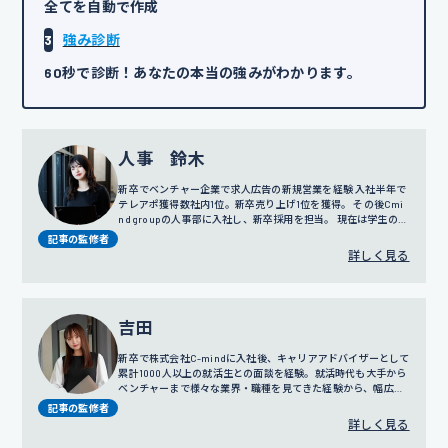
全てを自動で作成
3
強み診断
60秒で診断！あなたの本当の強みがわかります。
人事 鈴木
新卒でベンチャー企業で求人広告の新規営業を経験 入社半年で
テレアポ獲得数社内1位。新卒売り上げ1位を獲得。 その後Cmi
nd groupの人事部に入社し、新卒採用を担当。 現在は学生の面
談だけではなく採用戦略や広報にも携わっている。
記事の監修者
詳しく見る
吉田
新卒で株式会社C-mindに入社後、キャリアアドバイザーとして
累計1000人以上の就活生との面談を経験。就活時代も大手から
ベンチャーまで様々な業界・職種を見てきた経験から、幅広い
視点でのサポートを得意とする。
プロフィール詳細
記事の監修者
詳しく見る