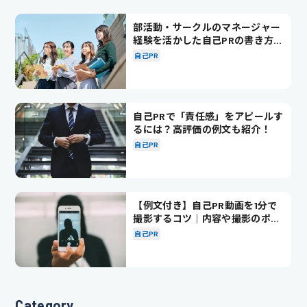
部活動・サークルのマネージャー
経験を活かした自己PRの書き方を
徹底解説！
自己PR
自己PRで「責任感」をアピールす
るには？高評価の例文も紹介！
自己PR
【例文付き】自己PR動画を1分で
撮影するコツ｜内容や撮影のポイ
ントも解説
自己PR
Category