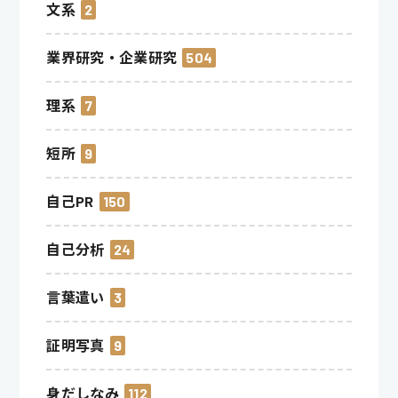
文系
2
業界研究・企業研究
504
理系
7
短所
9
自己PR
150
自己分析
24
言葉遣い
3
証明写真
9
身だしなみ
112