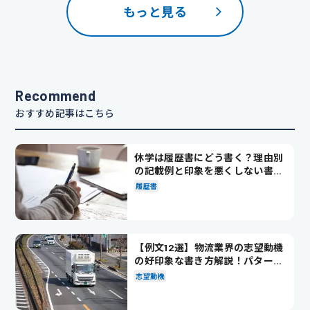
もっと見る
Recommend
おすすめ記事はこちら
休学は履歴書にどう書く？理由別
の記載例と印象を悪くしない書き
方を解説
履歴書
【例文12選】物流業界の志望動機
の好印象な書き方解説！パターン
別の例文も紹介
志望動機