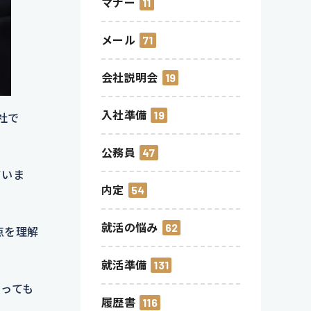
マナー
11
メール
71
会社説明会
19
入社準備
19
社で
公務員
47
ていま
内定
54
就活の悩み
62
点を理解
就活準備
131
っても
履歴書
116