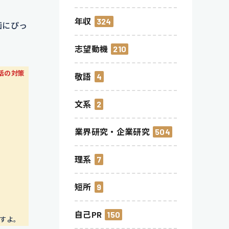
年収
324
画にぴっ
志望動機
210
活の対策
敬語
4
文系
2
業界研究・企業研究
504
理系
7
短所
9
自己PR
150
すよ。