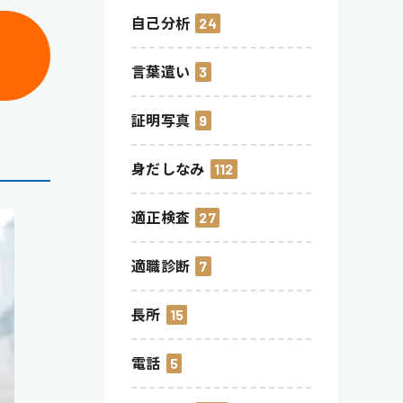
自己分析
24
言葉遣い
3
証明写真
9
身だしなみ
112
適正検査
27
適職診断
7
長所
15
電話
5