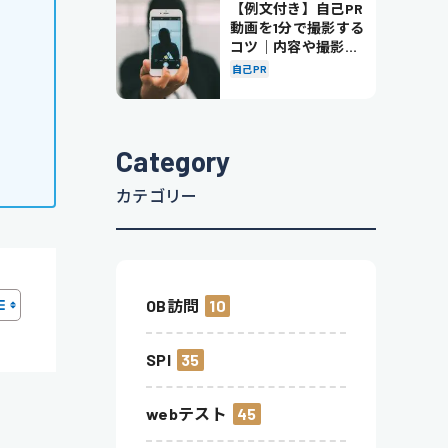
【例文付き】自己PR
動画を1分で撮影する
コツ｜内容や撮影の
ポイントも解説
自己PR
Category
カテゴリー
OB訪問
10
SPI
35
webテスト
45