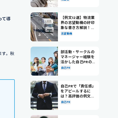
【例文12選】物流業
って導
界の志望動機の好印
象な書き方解説！パ
ターン別の例文も紹
志望動機
介
。
部活動・サークルの
ます。秋
マネージャー経験を
活かした自己PRの書
き方を徹底解説！
自己PR
自己PRで「責任感」
をアピールするに
は？高評価の例文も
紹介！
自己PR