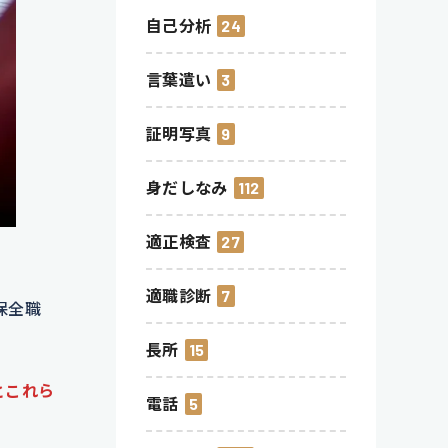
自己分析
24
言葉遣い
3
証明写真
9
身だしなみ
112
適正検査
27
適職診断
7
保全職
長所
15
とこれら
電話
5