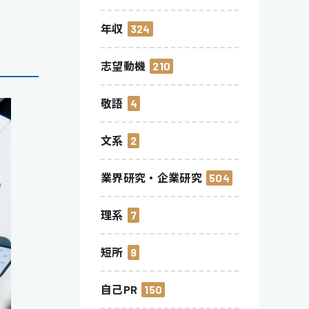
年収
324
志望動機
210
敬語
4
文系
2
業界研究・企業研究
504
理系
7
短所
9
自己PR
150