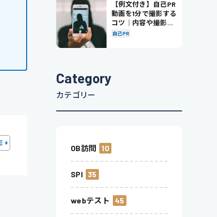
【例文付き】自己PR
動画を1分で撮影する
コツ｜内容や撮影の
ポイントも解説
自己PR
Category
カテゴリー
OB訪問
10
SPI
35
webテスト
45