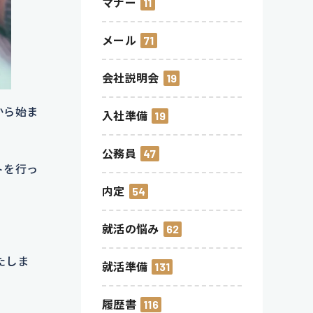
マナー
11
メール
71
会社説明会
19
から始ま
入社準備
19
公務員
47
トを行っ
内定
54
就活の悩み
62
たしま
就活準備
131
履歴書
116