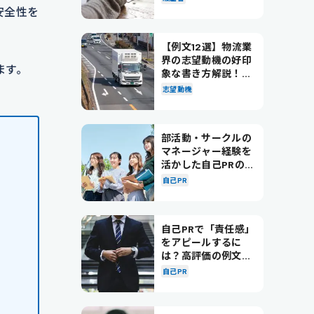
安全性を
【例文12選】物流業
界の志望動機の好印
ます。
象な書き方解説！パ
ターン別の例文も紹
志望動機
介
部活動・サークルの
マネージャー経験を
活かした自己PRの書
き方を徹底解説！
自己PR
自己PRで「責任感」
をアピールするに
は？高評価の例文も
紹介！
自己PR