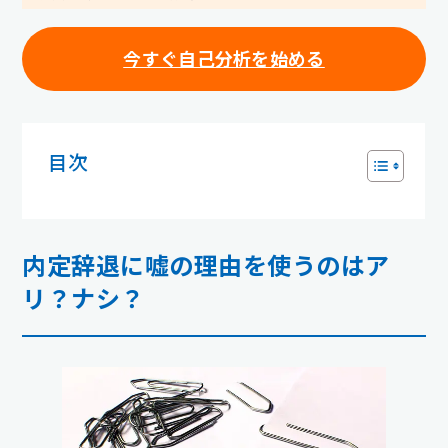
今すぐ自己分析を始める
目次
内定辞退に嘘の理由を使うのはア
リ？ナシ？