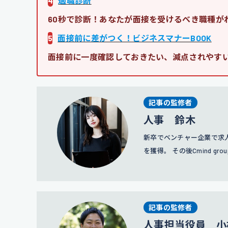
4
適職診断
60秒で診断！あなたが面接を受けるべき職種が
5
面接前に差がつく！ビジネスマナーBOOK
面接前に一度確認しておきたい、減点されやす
記事の監修者
人事 鈴木
新卒でベンチャー企業で求人
を獲得。 その後Cmind 
略や広報にも携わっている
記事の監修者
人事担当役員 小