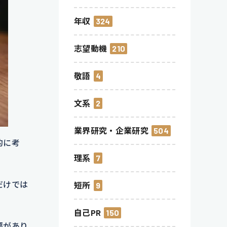
年収
324
志望動機
210
敬語
4
文系
2
業界研究・企業研究
504
的に考
理系
7
だけでは
短所
9
自己PR
150
要があり