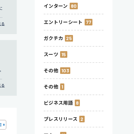
インターン
80
に
社
エントリーシート
77
ち上
見る
。
ガクチカ
25
スーツ
15
験。
その他
103
得
見る
その他
1
ビジネス用語
8
プレスリリース
2