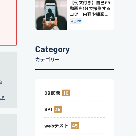
【例文付き】自己PR
動画を1分で撮影する
コツ｜内容や撮影の
ポイントも解説
自己PR
Category
カテゴリー
位
用戦
OB訪問
10
見る
SPI
35
webテスト
45