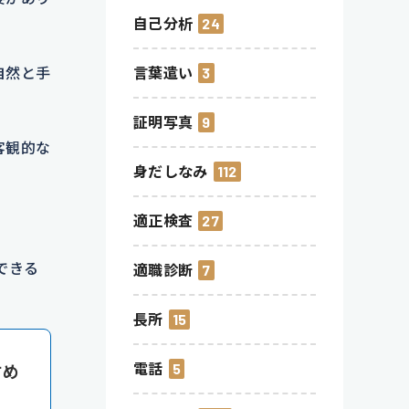
自己分析
24
自然と手
言葉遣い
3
証明写真
9
客観的な
身だしなみ
112
適正検査
27
できる
適職診断
7
長所
15
電話
5
すめ