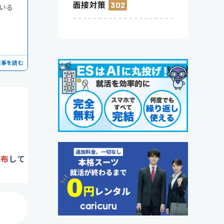
面接対策
302
いる
記事を読む
配布
して