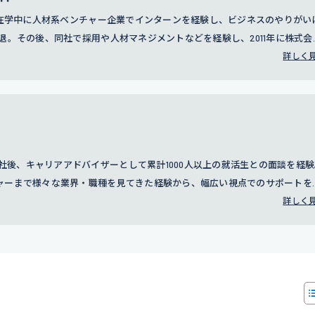
学在学中に人材系ベンチャー企業でインターンを経験し、ビジネスのやりがい
退。その後、同社で採用や人材マネジメントなどを経験し、2011年に株式会
。訪問営業やコールセンター事業の責任者を務めたのち、2016年に人事部の立
詳しく
トスーツの無料レンタルサービスでもある「カリクル」の立ち上げにも携わる
、グループ全体の採用、人事評価制度の設計、人事戦略に従事している。
に入社後、キャリアアドバイザーとして累計1000人以上の就活生との面談を経
ャーまで様々な業界・職種を見てきた経験から、幅広い視点でのサポートを
細
詳しく