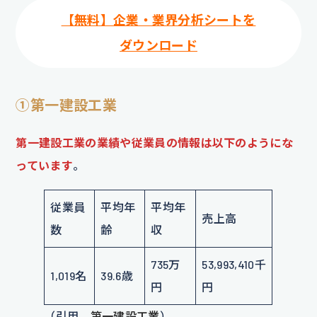
【無料】企業・業界分析シートを
ダウンロード
①第一建設工業
第一建設工業の業績や従業員の情報は以下のようにな
っています
。
従業員
平均年
平均年
売上高
数
齢
収
735万
53,993,410千
1,019名
39.6歳
円
円
（引用
第一建設工業
）