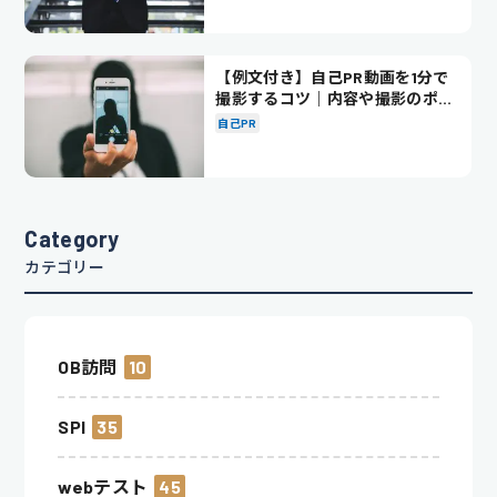
【例文付き】自己PR動画を1分で
撮影するコツ｜内容や撮影のポイ
ントも解説
自己PR
Category
カテゴリー
OB訪問
10
SPI
35
webテスト
45