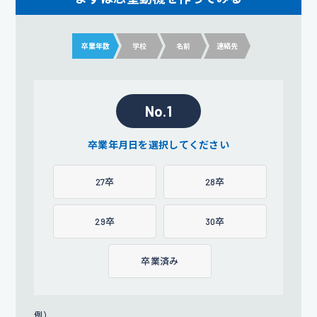
卒業年数
学校
名前
連絡先
No.1
卒業年月日を選択してください
27卒
28卒
29卒
30卒
卒業済み
例）