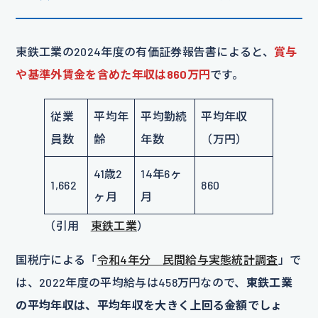
東鉄工業の2024年度の有価証券報告書によると、
賞与
や基準外賃金を含めた年収は860万円
です。
従業
平均年
平均勤続
平均年収
員数
齢
年数
（万円）
41歳2
14年6ヶ
1,662
860
ヶ月
月
（引用
東鉄工業
）
国税庁による「
令和4年分 民間給与実態統計調査
」で
は、2022年度の平均給与は458万円なので、
東鉄工業
の平均年収は、平均年収を大きく上回る金額でしょ