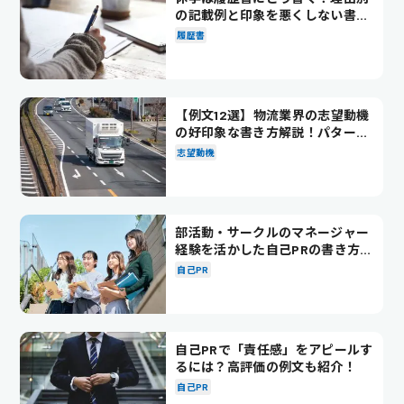
の記載例と印象を悪くしない書き
方を解説
履歴書
【例文12選】物流業界の志望動機
の好印象な書き方解説！パターン
別の例文も紹介
志望動機
部活動・サークルのマネージャー
経験を活かした自己PRの書き方を
徹底解説！
自己PR
自己PRで「責任感」をアピールす
るには？高評価の例文も紹介！
自己PR