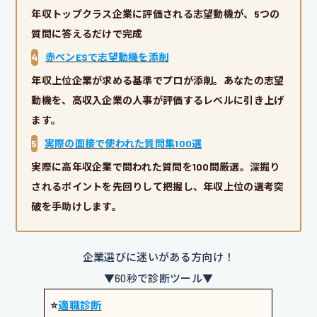
年収トップクラス企業に評価される志望動機が、5つの
質問に答えるだけで完成
4
赤ペンESで志望動機を添削
年収上位企業が求める基準でプロが添削。あなたの志望
動機を、高収入企業の人事が評価するレベルに引き上げ
ます。
5
実際の面接で使われた質問集100選
実際に高年収企業で問われた質問を100問厳選。深掘り
されるポイントを先回りして把握し、年収上位の選考突
破を手助けします。
企業選びに迷いがある方向け！
▼60秒で診断ツール▼
⭐️
適職診断