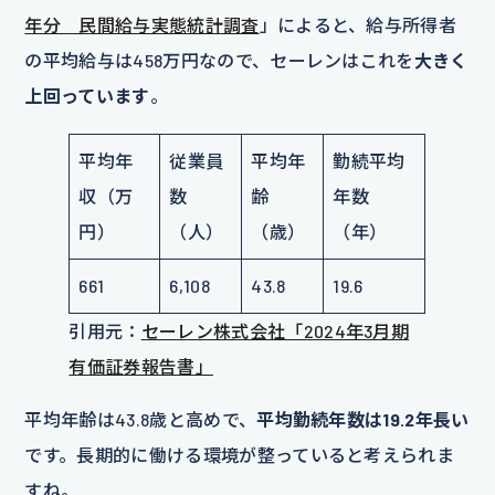
年分 民間給与実態統計調査
」によると、給与所得者
の平均給与は458万円なので、セーレンはこれを
大きく
上回っています
。
平均年
従業員
平均年
勤続平均
収（万
数
齢
年数
円）
（人）
（歳）
（年）
661
6,108
43.8
19.6
引用元：
セーレン株式会社「2024年3月期
有価証券報告書」
平均年齢は43.8歳と高めで、
平均勤続年数は19.2年長い
です。長期的に働ける環境が整っていると考えられま
すね。