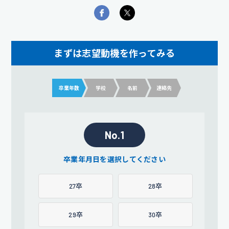
まずは志望動機を作ってみる
卒業年数
学校
名前
連絡先
No.1
卒業年月日を選択してください
27卒
28卒
29卒
30卒