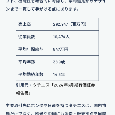
プト、機能性を総合的に考慮し、
素材選定からデザイ
ンまで一貫して手がける点
にあります。
売上高
292,947（百万円）
従業員数
10,474人
平均年間給与
547万円
平均年齢
38.9歳
平均勤続年数
14.5年
引用元：
タチエス「2024年3月期有価証券
報告書」
主要取引先にホンダや日産を持つタチエスは、国内市
場だけでなく、欧米や中国にも製造・販売拠点を展開