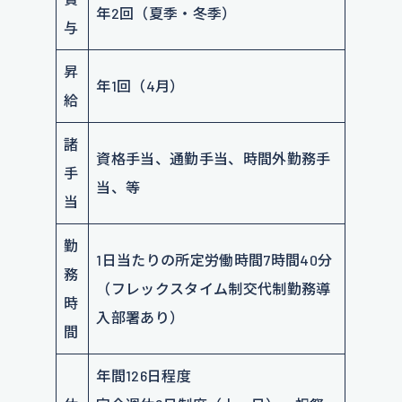
年2回（夏季・冬季）
与
昇
年1回（4月）
給
諸
資格手当、通勤手当、時間外勤務手
手
当、等
当
勤
1日当たりの所定労働時間7時間40分
務
（フレックスタイム制交代制勤務導
時
入部署あり）
間
年間126日程度