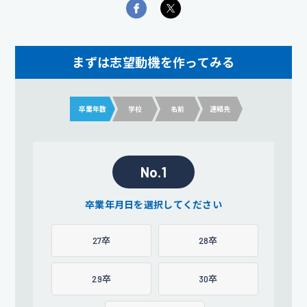
まずは志望動機を作ってみる
卒業年数
学校
名前
連絡先
No.1
卒業年月日を選択してください
27卒
28卒
29卒
30卒