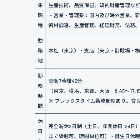
集
生産技術、品質保証、知的財産管理な
職
・営業・管理系：国内及び海外営業、新
種
資材調達、生産管理、経理財務、法務
勤
務
本社（東京）・支店（東京・御殿場・
地
勤
実働7時間45分
務
（東京、横浜、京都、大阪 8:45～17:15、
時
※ フレックスタイム勤務制度あり。育
間
休
完全週休2日制（土日、年間休日126日
日
まで繰越可、時間単位可）・誕生日休