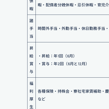
休
暇・配偶者分娩休暇・忌引休暇・育児
暇
諸
手
時間外手当・外勤手当・休日勤務手当
当
昇
給
・昇給：年1回（6月）
賞
・賞与：年2回（6月と12月）
与
福
利
各種保険・持株会・寮社宅家賃補助・
厚
など
生