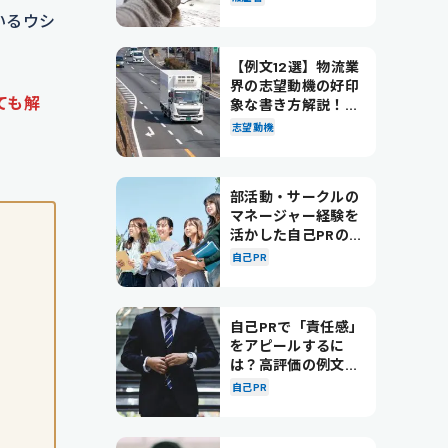
いるウシ
【例文12選】物流業
界の志望動機の好印
ても解
象な書き方解説！パ
ターン別の例文も紹
志望動機
介
部活動・サークルの
マネージャー経験を
活かした自己PRの書
き方を徹底解説！
自己PR
自己PRで「責任感」
をアピールするに
は？高評価の例文も
紹介！
自己PR