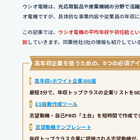
ウシオ電機は、
光応用製品や産業機械の分野で活躍
オ電機ですが、具体的な事業内容や従業員の年収に
この記事では、
ウシオ電機の平均年収や初任給とい
説
していきます。同業他社3社の情報も紹介してい
高年収企業を狙うための、5つの必須ア
1
高年収×ホワイト企業100選
最短3分で、年収トップクラスの企業リストをGE
2
ES自動作成ツール
志望動機・自己PRの「土台」を短時間で作成で
3
志望動機テンプレシート
年収トップクラス企業に評価される志望動機が