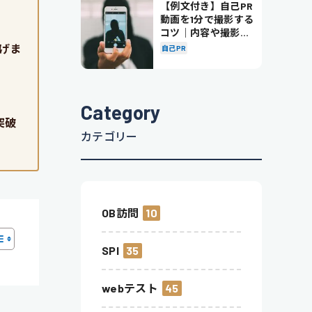
【例文付き】自己PR
動画を1分で撮影する
コツ｜内容や撮影の
ポイントも解説
げま
自己PR
Category
突破
カテゴリー
OB訪問
10
SPI
35
webテスト
45