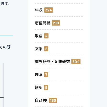
います。
年収
324
志望動機
210
敬語
4
までの既
文系
2
業界研究・企業研究
504
理系
7
短所
9
自己PR
150