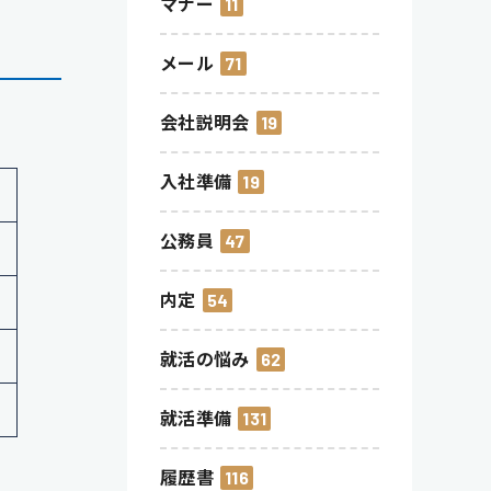
マナー
11
メール
71
会社説明会
19
入社準備
19
公務員
47
内定
54
就活の悩み
62
就活準備
131
履歴書
116