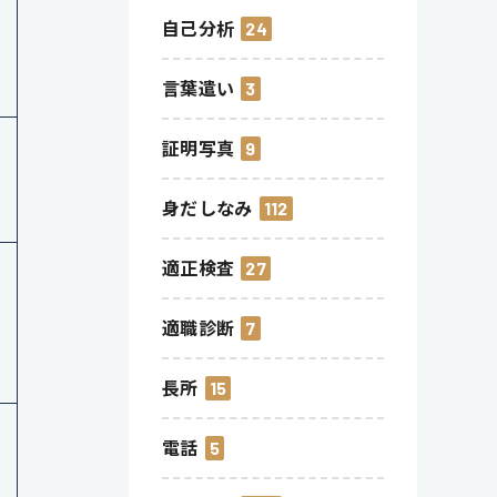
自己分析
24
言葉遣い
3
証明写真
9
身だしなみ
112
適正検査
27
適職診断
7
長所
15
電話
5