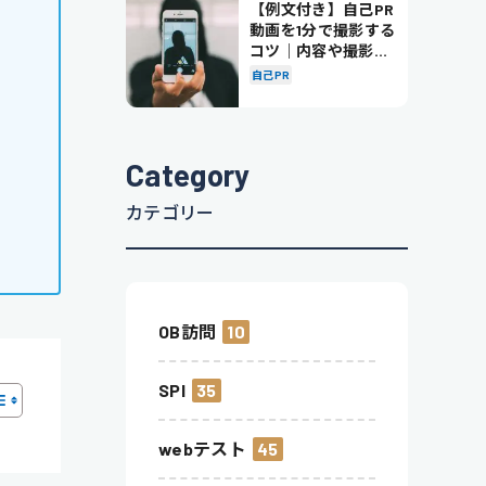
【例文付き】自己PR
動画を1分で撮影する
コツ｜内容や撮影の
ポイントも解説
自己PR
Category
カテゴリー
OB訪問
10
SPI
35
webテスト
45