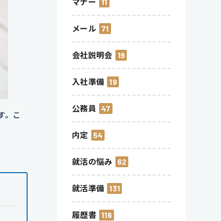
マナー
11
メール
71
会社説明会
19
入社準備
19
公務員
47
す。こ
内定
54
就活の悩み
62
就活準備
131
履歴書
116