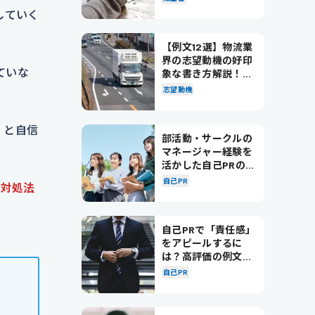
していく
【例文12選】物流業
界の志望動機の好印
ていな
象な書き方解説！パ
ターン別の例文も紹
志望動機
介
」と自信
部活動・サークルの
マネージャー経験を
活かした自己PRの書
き方を徹底解説！
自己PR
な対処法
自己PRで「責任感」
をアピールするに
は？高評価の例文も
紹介！
自己PR