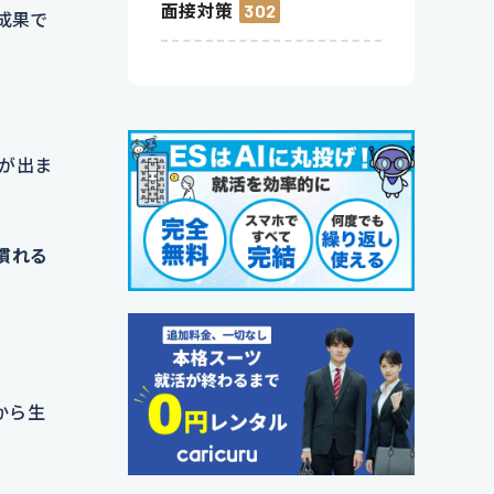
面接対策
302
成果で
が出ま
慣れる
から生