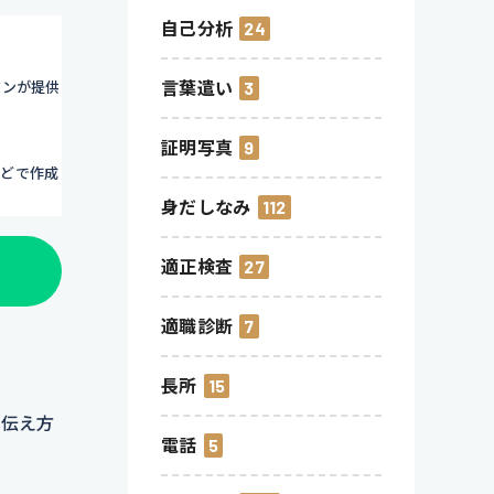
自己分析
24
言葉遣い
3
ジンが提供
証明写真
9
ほどで作成
身だしなみ
112
適正検査
27
適職診断
7
長所
15
、伝え方
電話
5