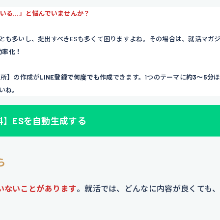
ている…」と悩んでいませんか？
とも多いし、提出すべきESも多くて困りますよね。その場合は、就活マガ
効率化！
短所】の作成が
LINE登録で何度でも作成
できます。1つのテーマに
約3～5分
いね。
料
】
ESを自動生成する
ら
いないことがあります
。就活では、どんなに内容が良くても