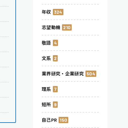
年収
324
志望動機
210
敬語
4
文系
2
業界研究・企業研究
504
理系
7
短所
9
自己PR
150