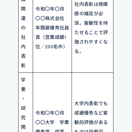
社内表彰は規模
関
令和〇年〇月
感の補足が必
連
〇〇株式会社
須。客観性を持
の
年間最優秀社員
たせることで評
社
賞（営業成績1
価されやすくな
内
位／200名中）
る。
表
彰
学
業
・
大学内表彰でも
研
令和〇年〇月
成績優秀など客
究
〇〇大学 学業
観的評価がある
関
優秀賞 受賞
ものは記載可