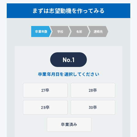
まずは志望動機を作ってみる
卒業年数
学校
名前
連絡先
No.1
卒業年月日を選択してください
27卒
28卒
29卒
30卒
卒業済み