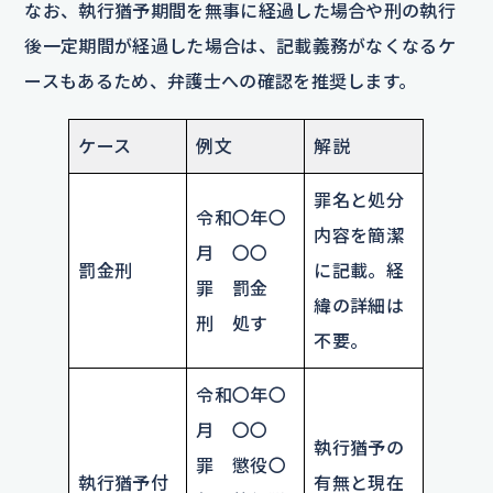
なお、執行猶予期間を無事に経過した場合や刑の執行
後一定期間が経過した場合は、記載義務がなくなるケ
ースもあるため、弁護士への確認を推奨します。
ケース
例文
解説
罪名と処分
令和〇年〇
内容を簡潔
月 〇〇
罰金刑
に記載。経
罪 罰金
緯の詳細は
刑 処す
不要。
令和〇年〇
月 〇〇
執行猶予の
罪 懲役〇
執行猶予付
有無と現在