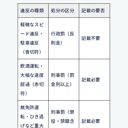
違反の種類
処分の区分
記載の要否
軽微なスピ
ード違反・
行政罰（反
記載不要
駐車違反
則金）
（青切符）
飲酒運転・
大幅な速度
刑事罰（罰
記載必要
超過（赤切
金刑以上）
符）
無免許運
刑事罰（懲
転・ひき逃
役・禁錮含
記載必要
げなど重大