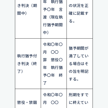
年 執行猶
き判決（期
の状況を正
予〇年 言
間中）
確に記載す
渡（現在執
る。
行猶予期間
中）
令和〇年〇
猶予期間が
月 〇〇
執行猶予付
満了してい
罪 懲役〇
き判決（終
る場合はそ
年 執行猶
了）
の旨を明記
予〇年 終
する。
了
令和〇年〇
刑期をすで
懲役・禁錮
月 〇〇
に終えてい