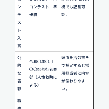
ン
コンテスト 準
模でも記載可
テ
優勝
能。
ス
ト
入
賞
公
理由を括弧書き
令和〇年〇月
的
で補足すると採
〇〇県善行者表
な
用担当者に内容
彰（人命救助に
表
が伝わりやす
よる）
彰
い。
職
務