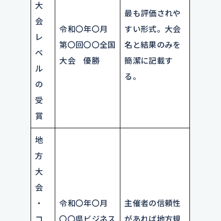
大
最も評価されや
会
令和〇年〇月
すい形式。大会
レ
第〇回〇〇全国
名と結果のみを
ベ
大会 優勝
簡潔に記載す
ル
る。
の
受
賞
地
方
大
会
・
令和〇年〇月
主催者の信頼性
コ
〇〇県ビジネス
があれば地方規